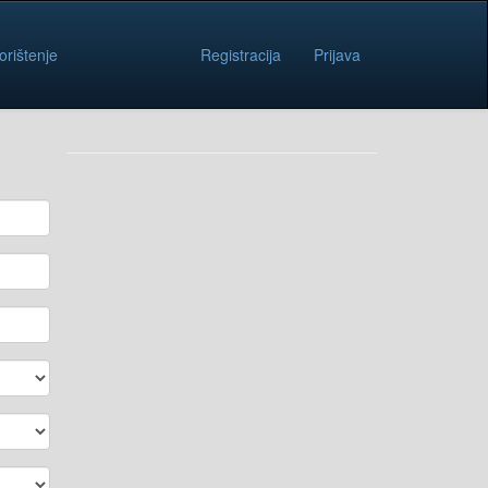
orištenje
Registracija
Prijava