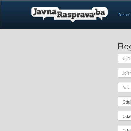
Zakoni
Reg