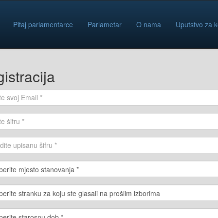
Pitaj parlamentarce
Parlametar
O nama
Uputstvo za k
istracija