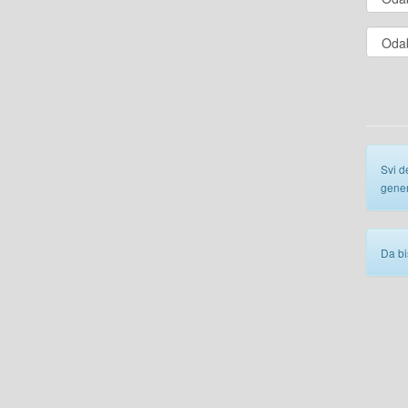
Svi d
gener
Da bi