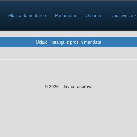
Pitaj parlamentarce
Parlametar
O nama
Uputstvo za k
Uključi i pitanja iz prošlih mandata
© 2026 - Javna rasprava