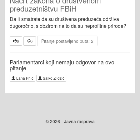
Nacrt zakona o društvenom
preduzetništvu FBiH
Da li smatrate da su društvena preduzeća održiva
dugoročno, s obzirom na to da su neprofitne prirode?
Pitanje postavljeno puta: 2
0
0
Parlamentarci koji nemaju odgovor na ovo
pitanje.
Lana Prlić
Salko Zildžić
© 2026 - Javna rasprava