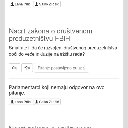
Lana Prlić
Salko Zildžić
Nacrt zakona o društvenom
preduzetništvu FBiH
Smatrate li da će razvojem društvenog preduzetništva
doći do veće inkluzije na tržištu rada?
Pitanje postavljeno puta: 2
0
0
Parlamentarci koji nemaju odgovor na ovo
pitanje.
Lana Prlić
Salko Zildžić