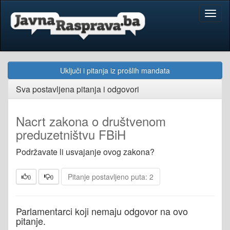
Toggl
naviga
Uključi i pitanja iz prošlih mandata
Sva postavljena pitanja i odgovori
Nacrt zakona o društvenom
preduzetništvu FBiH
Podržavate li usvajanje ovog zakona?
Pitanje postavljeno puta: 2
0
0
Parlamentarci koji nemaju odgovor na ovo
pitanje.