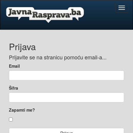
Toggl
naviga
Prijava
Prijavite se na stranicu pomoću email-a...
Email
Šifra
Zapamti me?