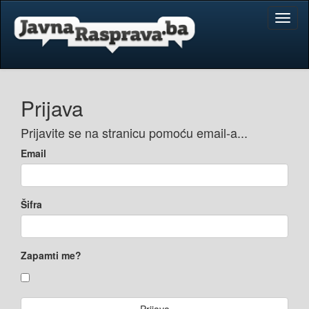
Toggl
naviga
Prijava
Prijavite se na stranicu pomoću email-a...
Email
Šifra
Zapamti me?