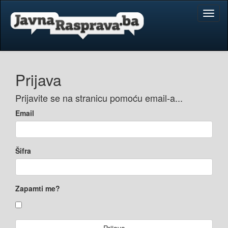
Toggl
naviga
Prijava
Prijavite se na stranicu pomoću email-a...
Email
Šifra
Zapamti me?