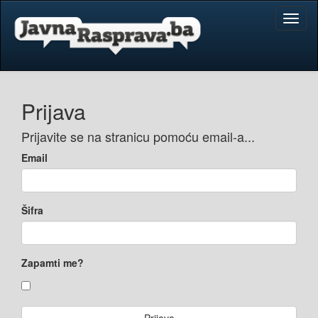
Toggl
naviga
Prijava
Prijavite se na stranicu pomoću email-a...
Email
Šifra
Zapamti me?