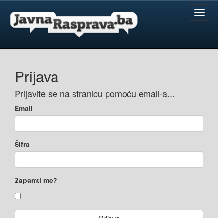
Toggl
naviga
Prijava
Prijavite se na stranicu pomoću email-a...
Email
Šifra
Zapamti me?