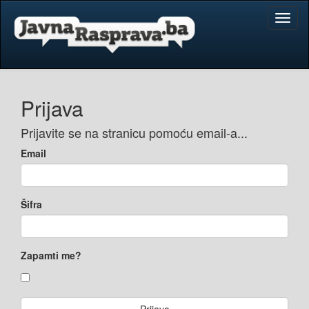
Toggl
naviga
Prijava
Prijavite se na stranicu pomoću email-a...
Email
Šifra
Zapamti me?