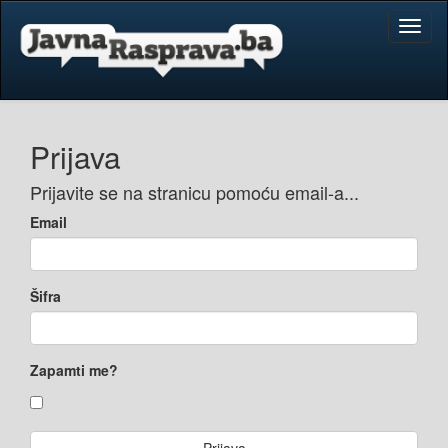
Toggl
naviga
Prijava
Prijavite se na stranicu pomoću email-a...
Email
Šifra
Zapamti me?