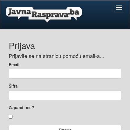
Toggl
naviga
Prijava
Prijavite se na stranicu pomoću email-a...
Email
Šifra
Zapamti me?