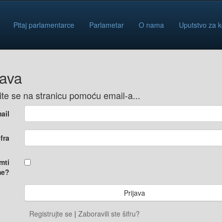
Pitaj parlamentarce
Parlametar
O nama
Uputstvo za k
java
vite se na stranicu pomoću email-a...
ail
ifra
mti
e?
Registrujte se
|
Zaboravili ste šifru?