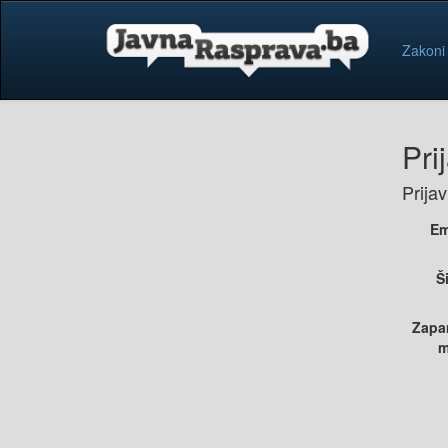
Zakoni
Pri
Prija
Em
Š
Zapa
m