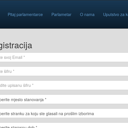
Pitaj parlamentarce
Parlametar
O nama
Uputstvo za k
istracija