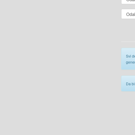
Svi d
gener
Da bi