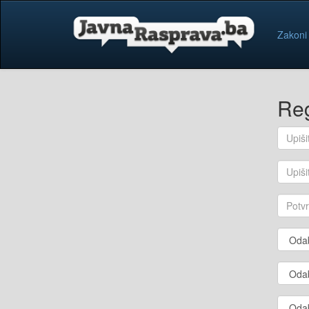
Zakoni
Reg