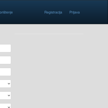
orištenje
Registracija
Prijava