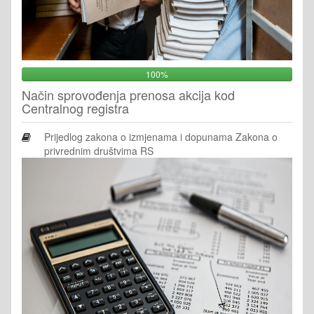
100%
Način sprovođenja prenosa akcija kod
Centralnog registra
Prijedlog zakona o izmjenama i dopunama Zakona o
privrednim društvima RS