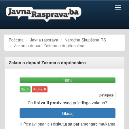
Toggl
naviga
Početna
Javna rasprava
Narodna Skupština RS
Zakon o dopuni Zakona o doprinosima
Zakon o dopuni Zakona o doprinosima
100%
Za: 5
Protiv: 0
Detaljnije
Da li si
za
ili
protiv
ovog prijedloga zakona?
Glasaj
ili
Postavi pitanje
i diskutuj sa parlamentarcima/kama