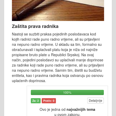
Zaštita prava radnika
Nastoji se suzbiti praksa pojedinih poslodavaca kod
kojih radnici rade puno radno vrijeme, ali su prijavljeni
na nepuno radno vrijeme. U skladu sa tim, formalno su
obračunavali i isplaćivali platu koja je niža od najniže
propisane bruto plate u Republici Srpskoj. Na ovaj
način, pojedini poslodavci su uplaćivali manje doprinose
za radnike koji rade puno radno vrijeme, ali su prijavljeni
na nepuno radno vrijeme. Samim tim, štetili su budžetu
entiteta, kao i pravima radnika koja ostvaruju po osnovu
uplaćenih doprinosa.
100%
Detaljnije
Za: 2
Protiv: 0
Ovo je jedna od
najvažnijih tema
u ovom zakonu.