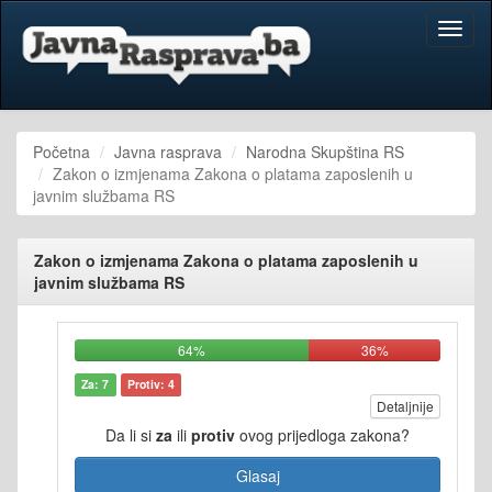
Toggl
naviga
Početna
Javna rasprava
Narodna Skupština RS
Zakon o izmjenama Zakona o platama zaposlenih u
javnim službama RS
Zakon o izmjenama Zakona o platama zaposlenih u
javnim službama RS
64%
36%
Za: 7
Protiv: 4
Detaljnije
Da li si
za
ili
protiv
ovog prijedloga zakona?
Glasaj