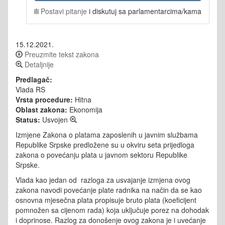
ili
Postavi pitanje
i diskutuj sa parlamentarcima/kama
15.12.2021.
Preuzmite tekst zakona
Detaljnije
Predlagač:
Vlada RS
Vrsta procedure:
Hitna
Oblast zakona:
Ekonomija
Status:
Usvojen
Izmjene Zakona o platama zaposlenih u javnim službama
Republike Srpske predložene su u okviru seta prijedloga
zakona o povećanju plata u javnom sektoru Republike
Srpske.
Vlada kao jedan od razloga za usvajanje izmjena ovog
zakona navodi povećanje plate radnika na način da se kao
osnovna mjesečna plata propisuje bruto plata (koeficijent
pomnožen sa cijenom rada) koja uključuje porez na dohodak
i doprinose. Razlog za donošenje ovog zakona je i uvećanje