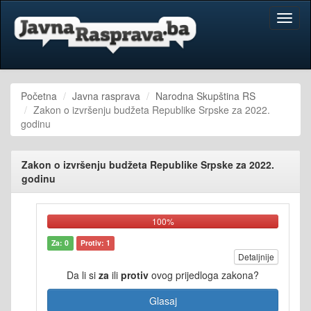
Toggl
naviga
Početna
Javna rasprava
Narodna Skupština RS
Zakon o izvršenju budžeta Republike Srpske za 2022.
godinu
Zakon o izvršenju budžeta Republike Srpske za 2022.
godinu
100%
Za: 0
Protiv: 1
Detaljnije
Da li si
za
ili
protiv
ovog prijedloga zakona?
Glasaj