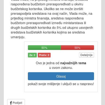
raspoređena budžetom preraspoređivati u okviru
budžetskog korisnika. Ukoliko se ne može izvršiti
preraspodjela sredstava na ovaj način, Vlada može, na
prijedlog ministra finansija, sredstva raspoređena
budžetom preraspoređivati između ministarstava ili
drugih budžetskih korisnika do 5% od ukupno usvojenih
sredstava budžetskih korisnika kojima se sredstva
umanjuju.
50%
50%
Detaljnije
Za: 2
Protiv: 2
Ovo je jedna od
najvažnijih tema
u ovom zakonu.
Glasaj
pokaži svoje mišljenje i uključi se u raspravu!
Podijeli