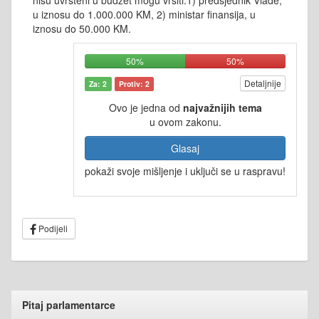
nisu uvršteni u budžet mogu vršiti:1) predsjednik Vlade,
u iznosu do 1.000.000 KM, 2) ministar finansija, u
iznosu do 50.000 KM.
50%
50%
Detaljnije
Za: 2
Protiv: 2
Ovo je jedna od
najvažnijih tema
u ovom zakonu.
Glasaj
pokaži svoje mišljenje i uključi se u raspravu!
Podijeli
Pitaj parlamentarce