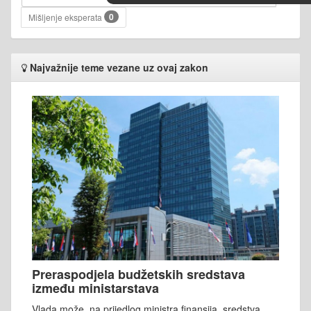
0
Mišljenje eksperata
Najvažnije teme vezane uz ovaj zakon
Preraspodjela budžetskih sredstava
između ministarstava
Vlada može, na prijedlog ministra finansija, sredstva