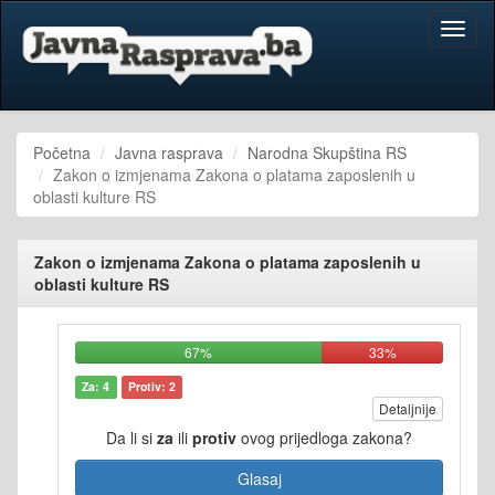
Toggl
naviga
Početna
Javna rasprava
Narodna Skupština RS
Zakon o izmjenama Zakona o platama zaposlenih u
oblasti kulture RS
Zakon o izmjenama Zakona o platama zaposlenih u
oblasti kulture RS
67%
33%
Za: 4
Protiv: 2
Detaljnije
Da li si
za
ili
protiv
ovog prijedloga zakona?
Glasaj