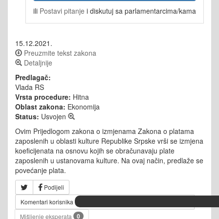
ili
Postavi pitanje
i diskutuj sa parlamentarcima/kama
15.12.2021.
Preuzmite tekst zakona
Detaljnije
Predlagač:
Vlada RS
Vrsta procedure:
Hitna
Oblast zakona:
Ekonomija
Status:
Usvojen
Ovim Prijedlogom zakona o izmjenama Zakona o platama
zaposlenih u oblasti kulture Republike Srpske vrši se izmjena
koeficijenata na osnovu kojih se obračunavaju plate
zaposlenih u ustanovama kulture. Na ovaj način, predlaže se
povećanje plata.
Podijeli
Komentari korisnika
0
Mišljenje eksperata