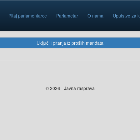
Pitaj parlamentarce
Parlametar
O nama
Uputstvo za k
Uključi i pitanja iz prošlih mandata
© 2026 - Javna rasprava