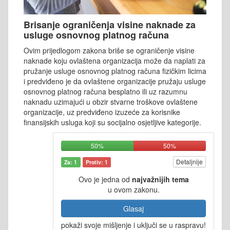
Brisanje ograničenja visine naknade za
usluge osnovnog platnog računa
Ovim prijedlogom zakona briše se ograničenje visine
naknade koju ovlaštena organizacija može da naplati za
pružanje usluge osnovnog platnog računa fizičkim licima
i predviđeno je da ovlaštene organizacije pružaju usluge
osnovnog platnog računa besplatno ili uz razumnu
naknadu uzimajući u obzir stvarne troškove ovlaštene
organizacije, uz predviđeno izuzeće za korisnike
finansijskih usluga koji su socijalno osjetljive kategorije.
50%
50%
Detaljnije
Za: 1
Protiv: 1
Ovo je jedna od
najvažnijih tema
u ovom zakonu.
Glasaj
pokaži svoje mišljenje i uključi se u raspravu!