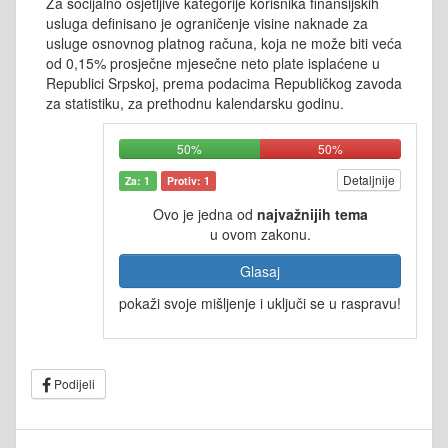
Za socijalno osjetljive kategorije korisnika finansijskih
usluga definisano je ograničenje visine naknade za
usluge osnovnog platnog računa, koja ne može biti veća
od 0,15% prosječne mjesečne neto plate isplaćene u
Republici Srpskoj, prema podacima Republičkog zavoda
za statistiku, za prethodnu kalendarsku godinu.
50%
50%
Detaljnije
Za: 1
Protiv: 1
Ovo je jedna od
najvažnijih tema
u ovom zakonu.
Glasaj
pokaži svoje mišljenje i uključi se u raspravu!
Podijeli