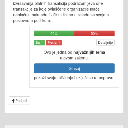
izvršavanja platnih transakcija podrazumijeva one
transakcije za koje ovlašćene organizacije inače
naplaćuju naknadu fizičkim licima u skladu sa svojom
poslovnom politikom.
50%
50%
Detaljnije
Za: 1
Protiv: 1
Ovo je jedna od
najvažnijih tema
u ovom zakonu.
Glasaj
pokaži svoje mišljenje i uključi se u raspravu!
Podijeli