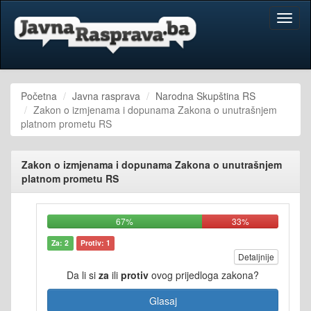
Toggl
naviga
Početna
Javna rasprava
Narodna Skupština RS
Zakon o izmjenama i dopunama Zakona o unutrašnjem
platnom prometu RS
Zakon o izmjenama i dopunama Zakona o unutrašnjem
platnom prometu RS
67%
33%
Za: 2
Protiv: 1
Detaljnije
Da li si
za
ili
protiv
ovog prijedloga zakona?
Glasaj