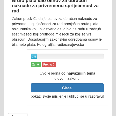
Bruto plata kao osnov za obračun
naknade za privremenu spriječenost za
rad
Zakon predviđa da je osnov za obračun naknade za
privremenu spriječenost za rad prosječna bruto plata
osiguranika koju bi ostvario da je bio na radu u zadnjih
šest mjeseci koji prethode mjesecu za koji se vrši
obračun. Dosadašnjim zakonskim odredbama osnov je
bila neto plata. Fotografija: radiosarajevo.ba
0%
Za: 0
Protiv: 0
Ovo je jedna od
najvažnijih tema
u ovom zakonu.
Glasaj
pokaži svoje mišljenje i uključi se u raspravu!