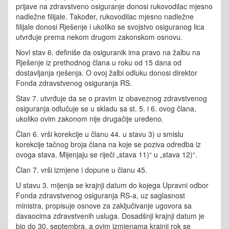
prijave na zdravstveno osiguranje donosi rukovodilac mjesno
nadležne filijale. Također, rukovodilac mjesno nadležne
filijale donosi Rješenje i ukoliko se svojstvo osiguranog lica
utvrđuje prema nekom drugom zakonskom osnovu.
Novi stav 6. definiše da osiguranik ima pravo na žalbu na
Rješenje iz prethodnog člana u roku od 15 dana od
dostavljanja rješenja. O ovoj žalbi odluku donosi direktor
Fonda zdravstvenog osiguranja RS.
Stav 7. utvrđuje da se o pravim iz obaveznog zdravstvenog
osiguranja odlučuje se u skladu sa st. 5. i 6. ovog člana,
ukoliko ovim zakonom nije drugačije uređeno.
Član 6. vrši korekcije u članu 44. u stavu 3) u smislu
korekcije tačnog broja člana na koje se poziva odredba iz
ovoga stava. Mijenjaju se riječi „stava 11)“ u „stava 12)“.
Član 7. vrši izmjene i dopune u članu 45.
U stavu 3. mijenja se krajnji datum do kojega Upravni odbor
Fonda zdravstvenog osiguranja RS-a, uz saglasnost
ministra, propisuje osnove za zaključivanje ugovora sa
davaocima zdravstvenih usluga. Dosadšnji krajnji datum je
bio do 30. septembra, a ovim izmjenama krajnji rok se