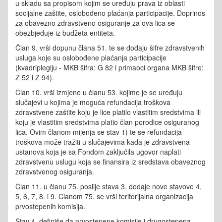
u skladu sa propisom kojim se uređuju prava iz oblasti
socijalne zaštite, oslobođeno plaćanja participacije. Doprinos
za obavezno zdravstveno osiguranje za ova lica se
obezbjeđuje iz budžeta entiteta.
Član 9. vrši dopunu člana 51. te se dodaju šifre zdravstvenih
usluga koje su oslobođene plaćanja participacije
(kvadriplegiju - MKB šifra: G 82 i primaoci organa MKB šifre:
Z 52 i Z 94).
Član 10. vrši izmjene u članu 53. kojime je se uređuju
slučajevi u kojima je moguća refundacija troškova
zdravstvene zaštite koju je lice platilo vlastitim sredstvima ili
koju je vlastitim sredstvima platio član porodice osiguranog
lica. Ovim članom mijenja se stav 1) te se refundacija
troškova može tražiti u slučajevima kada je zdravstvena
ustanova koja je sa Fondom zaključila ugovor naplati
zdravstvenu uslugu koja se finansira iz sredstava obaveznog
zdravstvenog osiguranja.
Član 11. u članu 75. poslije stava 3. dodaje nove stavove 4,
5, 6, 7, 8. i 9. Članom 75. se vrši teritorijalna organizacija
prvostepenih komisija.
Stav 4. definiše da prvostepene komisije i drugostepena