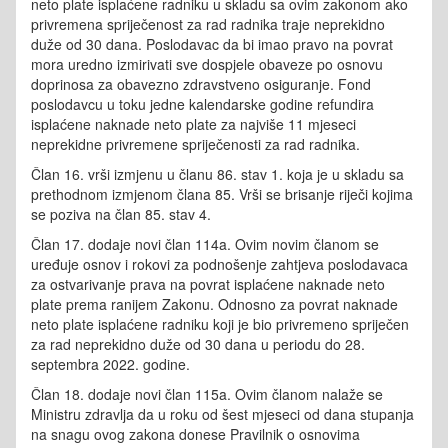
neto plate isplaćene radniku u skladu sa ovim zakonom ako
privremena spriječenost za rad radnika traje neprekidno
duže od 30 dana. Poslodavac da bi imao pravo na povrat
mora uredno izmirivati sve dospjele obaveze po osnovu
doprinosa za obavezno zdravstveno osiguranje. Fond
poslodavcu u toku jedne kalendarske godine refundira
isplaćene naknade neto plate za najviše 11 mjeseci
neprekidne privremene spriječenosti za rad radnika.
Član 16. vrši izmjenu u članu 86. stav 1. koja je u skladu sa
prethodnom izmjenom člana 85. Vrši se brisanje riječi kojima
se poziva na član 85. stav 4.
Član 17. dodaje novi član 114a. Ovim novim članom se
uređuje osnov i rokovi za podnošenje zahtjeva poslodavaca
za ostvarivanje prava na povrat isplaćene naknade neto
plate prema ranijem Zakonu. Odnosno za povrat naknade
neto plate isplaćene radniku koji je bio privremeno spriječen
za rad neprekidno duže od 30 dana u periodu do 28.
septembra 2022. godine.
Član 18. dodaje novi član 115a. Ovim članom nalaže se
Ministru zdravlja da u roku od šest mjeseci od dana stupanja
na snagu ovog zakona donese Pravilnik o osnovima