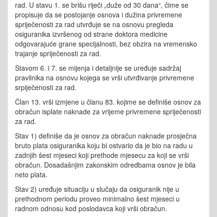
rad. U stavu 1. se brišu riječi „duže od 30 dana“, čime se
propisuje da se postojanje osnova i dužina privremene
spriječenosti za rad utvrđuje se na osnovu pregleda
osiguranika izvršenog od strane doktora medicine
odgovarajuće grane specijalnosti, bez obzira na vremensko
trajanje spriječenosti za rad.
Stavom 6. i 7. se mijenja i detaljnije se uređuje sadržaj
pravilnika na osnovu kojega se vrši utvrđivanje privremene
srpiječenosti za rad.
Član 13. vrši izmjene u članu 83. kojime se definiše osnov za
obračun isplate naknade za vrijeme privremene spriječenosti
za rad.
Stav 1) definiše da je osnov za obračun naknade prosječna
bruto plata osiguranika koju bi ostvario da je bio na radu u
zadnjih šest mjeseci koji prethode mjesecu za koji se vrši
obračun. Dosadašnjim zakonskim odredbama osnov je bila
neto plata.
Stav 2) uređuje situaciju u slučaju da osiguranik nije u
prethodnom periodu proveo minimalno šest mjeseci u
radnom odnosu kod poslodavca koji vrši obračun.