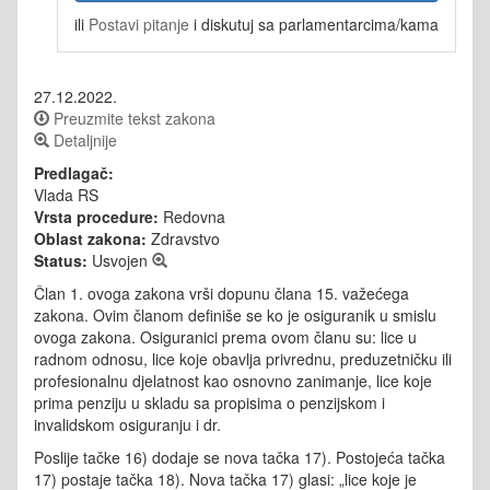
ili
Postavi pitanje
i diskutuj sa parlamentarcima/kama
27.12.2022.
Preuzmite tekst zakona
Detaljnije
Predlagač:
Vlada RS
Vrsta procedure:
Redovna
Oblast zakona:
Zdravstvo
Status:
Usvojen
Član 1. ovoga zakona vrši dopunu člana 15. važećega
zakona. Ovim članom definiše se ko je osiguranik u smislu
ovoga zakona. Osiguranici prema ovom članu su: lice u
radnom odnosu, lice koje obavlja privrednu, preduzetničku ili
profesionalnu djelatnost kao osnovno zanimanje, lice koje
prima penziju u skladu sa propisima o penzijskom i
invalidskom osiguranju i dr.
Poslije tačke 16) dodaje se nova tačka 17). Postojeća tačka
17) postaje tačka 18). Nova tačka 17) glasi: „lice koje je