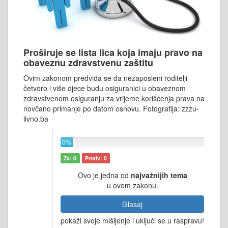
Proširuje se lista lica koja imaju pravo na
obaveznu zdravstvenu zaštitu
Ovim zakonom predviđa se da nezaposleni roditelji
četvoro i više djece budu osiguranici u obaveznom
zdravstvenom osiguranju za vrijeme korišćenja prava na
novčano primanje po datom osnovu. Fotografija: zzzu-
livno.ba
0%
Za: 0
Protiv: 0
Ovo je jedna od
najvažnijih tema
u ovom zakonu.
Glasaj
pokaži svoje mišljenje i uključi se u raspravu!