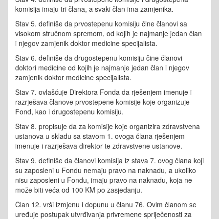
komisija imaju tri člana, a svaki član ima zamjenika.
Stav 5. definiše da prvostepenu komisiju čine članovi sa
visokom stručnom spremom, od kojih je najmanje jedan član
i njegov zamjenik doktor medicine specijalista.
Stav 6. definiše da drugostepenu komisiju čine članovi
doktori medicine od kojih je najmanje jedan član i njegov
zamjenik doktor medicine specijalista.
Stav 7. ovlašćuje Direktora Fonda da rješenjem imenuje i
razrješava članove prvostepene komisije koje organizuje
Fond, kao i drugostepenu komisiju.
Stav 8. propisuje da za komisije koje organizira zdravstvena
ustanova u skladu sa stavom 1. ovoga člana rješenjem
imenuje i razrješava direktor te zdravstvene ustanove.
Stav 9. definiše da članovi komisija iz stava 7. ovog člana koji
su zaposleni u Fondu nemaju pravo na naknadu, a ukoliko
nisu zaposleni u Fondu, imaju pravo na naknadu, koja ne
može biti veća od 100 KM po zasjedanju.
Član 12. vrši izmjenu i dopunu u članu 76. Ovim članom se
uređuje postupak utvrđivanja privremene spriječenosti za