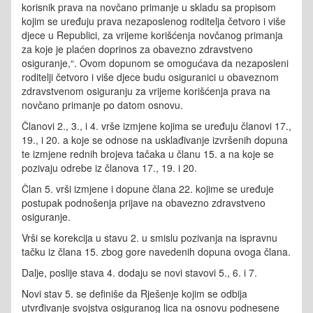
korisnik prava na novčano primanje u skladu sa propisom
kojim se uređuju prava nezaposlenog roditelja četvoro i više
djece u Republici, za vrijeme korišćenja novčanog primanja
za koje je plaćen doprinos za obavezno zdravstveno
osiguranje,“. Ovom dopunom se omogućava da nezaposleni
roditelji četvoro i više djece budu osiguranici u obaveznom
zdravstvenom osiguranju za vrijeme korišćenja prava na
novčano primanje po datom osnovu.
Članovi 2., 3., i 4. vrše izmjene kojima se uređuju članovi 17.,
19., i 20. a koje se odnose na usklađivanje izvršenih dopuna
te izmjene rednih brojeva tačaka u članu 15. a na koje se
pozivaju odrebe iz članova 17., 19. i 20.
Član 5. vrši izmjene i dopune člana 22. kojime se uređuje
postupak podnošenja prijave na obavezno zdravstveno
osiguranje.
Vrši se korekcija u stavu 2. u smislu pozivanja na ispravnu
tačku iz člana 15. zbog gore navedenih dopuna ovoga člana.
Dalje, poslije stava 4. dodaju se novi stavovi 5., 6. i 7.
Novi stav 5. se definiše da Rješenje kojim se odbija
utvrđivanje svojstva osiguranog lica na osnovu podnesene