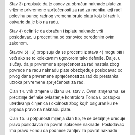
Stav 3) propisuje da je osnov za obračun naknade plate za
vrijeme privremene spriječenosti za rad za radnika koji radi
polovinu punog radnog vremena bruto plata koju bi radnik
ostvario da je bio na radu.
Stav 4) definiše da obračun i isplatu naknade vrši
poslodavac, u procentima od osnovice određenim ovim
zakonom.
Stavovi 5) i 6) propisuju da se procenti iz stava 4) mogu biti i
veći ako se to kolektivnim ugovorom tako definiše. Dalje, u
slučaju da je privremena spriječenost za rad nastala zbog
povrede na radu naknadu plate obezbjeđuje poslodavac od
prvog dana privremene spriječenosti za rad do prestanka
uzroka privremene spriječenosti za rad.
Član 14. vrši izmjene u članu 84. stav 7. Ovim izmjenama se
preciznije definiše ovlaštenje kontrolora Fonda u postupku
utvrđivanja činjenica i okolnosti zbog kojih osiguraniku ne
pripada pravo na naknadu plate.
Član 15. u potpunosti mijenja član 85, te se detaljnije uređuje
pravo poslodavca na povrat isplaćene naknade. Poslodavac
ima pravo Fondu da podnese zahtjev za povrat naknade