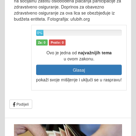
na socijalnu zaštitu oslobođena plaćanja participacije za
zdravstveno osiguranje. Doprinos za obavezno
zdravstveno osiguranje za ova lica se obezbjeđuje iz
budžeta entiteta. Fotografija: ufubih.org
0%
Za: 0
Protiv: 0
Ovo je jedna od
najvažnijih tema
u ovom zakonu.
Glasaj
pokaži svoje mišljenje i uključi se u raspravu!
Podijeli