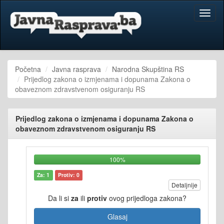
Toggl
naviga
Početna
Javna rasprava
Narodna Skupština RS
Prijedlog zakona o izmjenama i dopunama Zakona o
obaveznom zdravstvenom osiguranju RS
Prijedlog zakona o izmjenama i dopunama Zakona o
obaveznom zdravstvenom osiguranju RS
100%
Za: 1
Protiv: 0
Detaljnije
Da li si
za
ili
protiv
ovog prijedloga zakona?
Glasaj