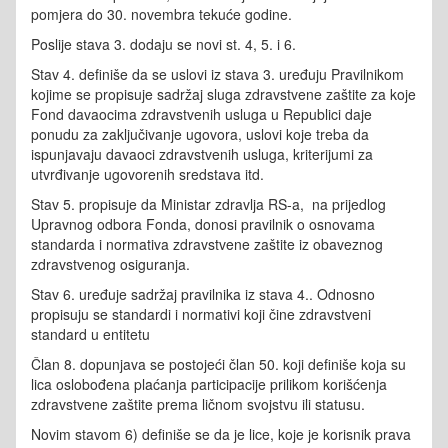
pomjera do 30. novembra tekuće godine.
Poslije stava 3. dodaju se novi st. 4, 5. i 6.
Stav 4. definiše da se uslovi iz stava 3. uređuju Pravilnikom
kojime se propisuje sadržaj sluga zdravstvene zaštite za koje
Fond davaocima zdravstvenih usluga u Republici daje
ponudu za zaključivanje ugovora, uslovi koje treba da
ispunjavaju davaoci zdravstvenih usluga, kriterijumi za
utvrđivanje ugovorenih sredstava itd.
Stav 5. propisuje da Ministar zdravlja RS-a, na prijedlog
Upravnog odbora Fonda, donosi pravilnik o osnovama
standarda i normativa zdravstvene zaštite iz obaveznog
zdravstvenog osiguranja.
Stav 6. uređuje sadržaj pravilnika iz stava 4.. Odnosno
propisuju se standardi i normativi koji čine zdravstveni
standard u entitetu
Član 8. dopunjava se postojeći član 50. koji definiše koja su
lica oslobođena plaćanja participacije prilikom korišćenja
zdravstvene zaštite prema ličnom svojstvu ili statusu.
Novim stavom 6) definiše se da je lice, koje je korisnik prava