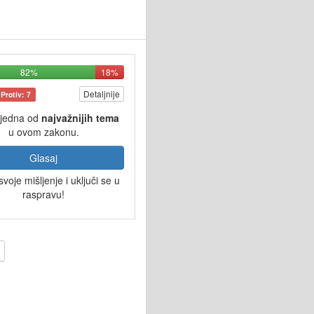
82%
18%
Detaljnije
Protiv: 7
 jedna od
najvažnijih tema
u ovom zakonu.
Glasaj
svoje mišljenje i uključi se u
raspravu!