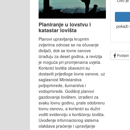
Ovo je
Planiranje u lovstvu i
pokaži 
katastar lovišta
Planovi upravljanja krupnim
zvijerima odnose se na očuvanje
divljači, dok se lovne osnove
Podijeli
izrađuju za deset godina, a revizija
je moguća pri promjenama uvjeta.
Korisnici lovišta obavezni su
dostaviti prijedloge lovne osnove, uz
saglasnost Ministarstva
poljoprivrede, šumarstva i
vodoprivrede. Godišnji planovi
gazdovanja lovištem, izrađeni za
svaku lovnu godinu, prate odobrenu
lovnu osnovu, a korisnici su dužni
voditi evidenciju o korišćenju lovišta.
Uvođenje informacionog sistema
olakšava praćenje i upravljanje