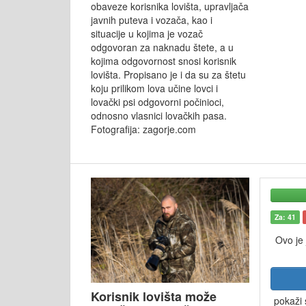
obaveze korisnika lovišta, upravljača
javnih puteva i vozača, kao i
situacije u kojima je vozač
odgovoran za naknadu štete, a u
kojima odgovornost snosi korisnik
lovišta. Propisano je i da su za štetu
koju prilikom lova učine lovci i
lovački psi odgovorni počinioci,
odnosno vlasnici lovačkih pasa.
Fotografija: zagorje.com
Za: 41
Ovo je
Korisnik lovišta može
pokaži 