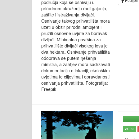
Podijeli
područja koja se osnivaju u
prirodnom okruženju radi gajenja,
zaštite i istraživanja divljači.
Osnivanje takvog prihvatilišta mora
uzeti u obzir prirodni ambijent i
pružiti osnovne uvjete za boravak
divljači. Minimalna površina za
prihvatilište divljači visokog lova je
dva hektara. Osnivanje prihvatilišta
odobrava se putem rješenja
ministra, a zahtjev mora sadržavati
dokumentaciju o lokaciji, ekološkim
uvjetima te ciljevima i opravdanosti
osnivanja prihvatilišta. Fotografija:
Freepik
Za: 35