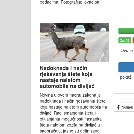
podacima. Fotografija: lovac.ba
Za: 32
Ovo je
Nadoknada i način
rješavanja štete koja
pokaži 
nastaje naletom
automobila na divljač
Novina u ovom nacrtu zakona je
nadoknada i način rješavanja štete
koja nastaje naletom automobila na
Podijeli
divljač. Radi smanjenja šteta i
otklanjanja mogućnosti nastanka
šteta naletom vozila na divljač u
saobraćaju, jasno su definisane