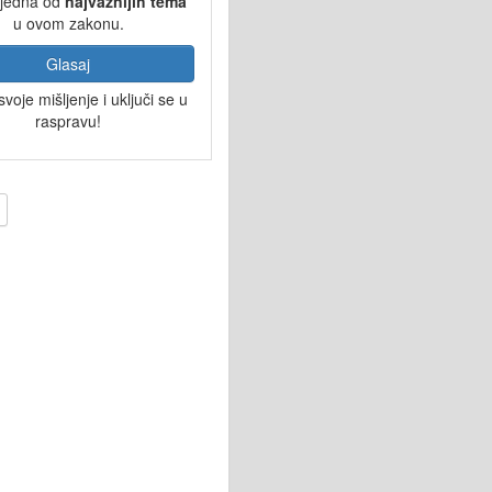
 jedna od
najvažnijih tema
u ovom zakonu.
Glasaj
svoje mišljenje i uključi se u
raspravu!