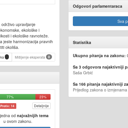
Odgovori parlamentaraca
Sva po
 održivo upravljanje
e ekonomske, ekološke i
ikosti i ekološke ravnoteže.
na jeste harmonizacija pravnih
Statistika
ti okoliša.
Ukupno pitanja na zakonu:
0
ika
Mišljenje eksperata
Sa 3 odgovora najaktivniji 
Saša Grbić
Sa 166 pitanja najaktivniji za
Prijedlog zakona o izmjenam
77%
23%
Detaljnije
Protiv: 14
 jedna od
najvažnijih tema
u ovom zakonu.