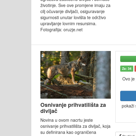
životinje. Sve ove promjene imaju za
cilj očuvanje divljači, osiguravanje
sigurnosti unutar lovišta te održivo
upravljanje lovnim resursima.
Fotografija: oruzje.net
Za: 34
Ovo je
Osnivanje prihvatilišta za
pokaži 
divljač
Novina u ovom nacrtu jeste
osnivanje prihvatilišta za divljač, koja
su definirana kao ograničena