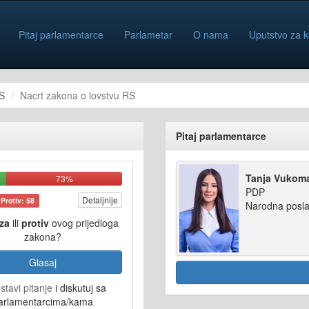
Pitaj parlamentarce
Parlametar
O nama
Uputstvo za k
S
Nacrt zakona o lovstvu RS
Pitaj parlamentarce
Tanja Vukom
73%
PDP
Detaljnije
Protiv: 58
Narodna posla
za
ili
protiv
ovog prijedloga
zakona?
Glasaj
stavi pitanje
i diskutuj sa
arlamentarcima/kama