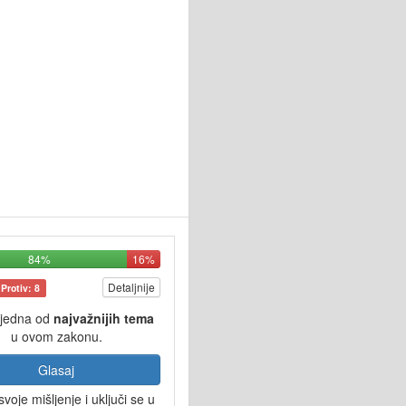
84%
16%
Detaljnije
Protiv: 8
 jedna od
najvažnijih tema
u ovom zakonu.
Glasaj
svoje mišljenje i uključi se u