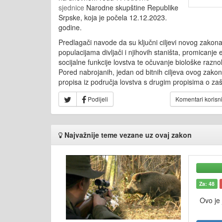
sjednice
Narodne skupštine Republike
Srpske, koja je počela 12.12.2023.
godine.
Predlagači navode da su ključni ciljevi novog zakona
populacijama divljači i njihovih staništa, promicanj
socijalne funkcije lovstva te očuvanje biološke raznol
Pored nabrojanih, jedan od bitnih ciljeva ovog zako
propisa iz područja lovstva s drugim propisima o zašti
Podijeli
Komentari korisn
Najvažnije teme vezane uz ovaj zakon
Za: 48
Ovo je