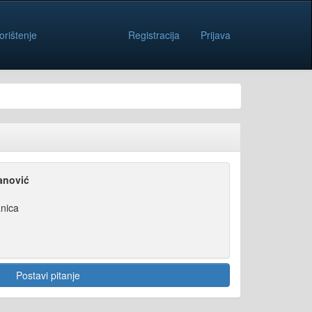
orištenje
Registracija
Prijava
anović
nica
Postavi pitanje