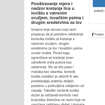
Pooštravanje mjera i
nadzor kretanja lica u
pokaži 
lovištu s vatrenim
oružjem, lovačkim psima i
drugim sredstvima za lov
Izmjene koje donosi ovaj nacrt
propisuju da je potrebno odobrenje
Podijeli
korisnika lovišta za kretanje s
vatrenim oružjem, drugim
sredstvima za lov i lovačkim psima
unutar lovišta. Pored toga,
ograničava se kretanje izvan
određenih vrsta puteva bez
odobrenja. Što se tiče pasa i
mačaka bez vlasnika, korisnik
lovišta ovlašten je ukloniti ih ako
predstavljaju prijetnju divljači,
posebno u područjima udaljenim od
naselja. Također, korisnik lovišta
dužan je održavati kontrolu nad
brojnošću štetočina na razini koja ne
ugrožava zaštićenu divljač i domaće