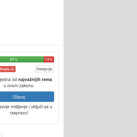
87%
13%
Detaljnije
Protiv: 5
 jedna od
najvažnijih tema
u ovom zakonu.
Glasaj
svoje mišljenje i uključi se u
raspravu!