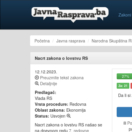
Zakoni
Početna
Javna rasprava
Narodna Skupština R
Nacrt zakona o lovstvu RS
12.12.2023.
27%
Preuzmite tekst zakona
Detaljnije
Za: 21
Predlagač:
Da li si
Vlada RS
Vrsta procedure:
Redovna
Oblast zakona:
Ekonomija
Status:
Usvojen
ili
Po
Nacrt zakona o lovstvu RS našao se
p
na dnevnom redu
7. redovne