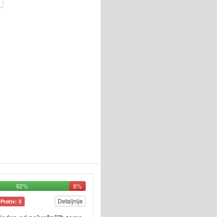
92%
8%
Detaljnije
Protiv: 3