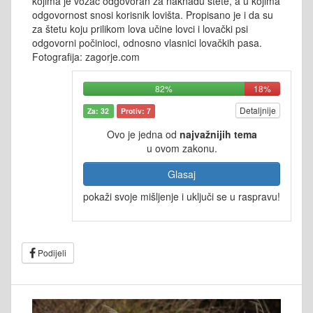
kojima je vozač odgovoran za naknadu štete, a u kojima
odgovornost snosi korisnik lovišta. Propisano je i da su
za štetu koju prilikom lova učine lovci i lovački psi
odgovorni počinioci, odnosno vlasnici lovačkih pasa.
Fotografija: zagorje.com
82%
18%
Detaljnije
Za: 32
Protiv: 7
Ovo je jedna od
najvažnijih tema
u ovom zakonu.
Glasaj
pokaži svoje mišljenje i uključi se u raspravu!
Podijeli