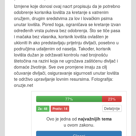
Izmjene koje donosi ovaj nacrt propisuju da je potrebno
odobrenje korisnika lovišta za kretanje s vatrenim
oružjem, drugim sredstvima za lov i lovačkim psima
unutar lovišta. Pored toga, ograničava se kretanje izvan
određenih vrsta puteva bez odobrenja. Što se tiče pasa
i mačaka bez vlasnika, korisnik lovišta ovlašten je
ukloniti ih ako predstavljaju prijetnju divljači, posebno u
područjima udaljenim od naselja. Također, korisnik
lovišta dužan je održavati kontrolu nad brojnošću
štetočina na razini koja ne ugrožava zaštićenu divljač i
domaće životinje. Sve ove promjene imaju za cilj
očuvanje divljači, osiguravanje sigurnosti unutar lovišta
te održivo upravljanje lovnim resursima. Fotografija:
oruzje.net
77%
23%
Detaljnije
Za: 48
Protiv: 14
Ovo je jedna od
najvažnijih tema
u ovom zakonu.
Glasaj