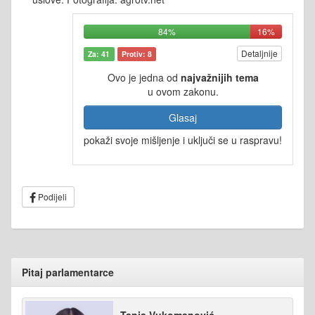
84%
16%
Detaljnije
Za: 41
Protiv: 8
Ovo je jedna od
najvažnijih tema
u ovom zakonu.
Glasaj
pokaži svoje mišljenje i uključi se u raspravu!
Podijeli
Pitaj parlamentarce
Tanja Vukomanović