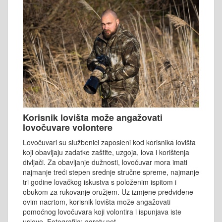
Korisnik lovišta može angažovati
lovočuvare volontere
Lovočuvari su službenici zaposleni kod korisnika lovišta
koji obavljaju zadatke zaštite, uzgoja, lova i korištenja
divljači. Za obavljanje dužnosti, lovočuvar mora imati
najmanje treći stepen srednje stručne spreme, najmanje
tri godine lovačkog iskustva s položenim ispitom i
obukom za rukovanje oružjem. Uz izmjene predviđene
ovim nacrtom, korisnik lovišta može angažovati
pomoćnog lovočuvara koji volontira i ispunjava iste
uslove. Fotografija: agrotv.net