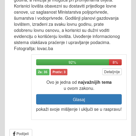
Korisnici lovišta obavezni su dostaviti prijedloge lovne
osnove, uz saglasnost Ministarstva poljoprivrede,
šumarstva i vodoprivrede. Godišnji planovi gazdovanja
lovištem, izrađeni za svaku lovnu godinu, prate
odobrenu lovnu osnovu, a korisnici su dužni voditi
evidenciju o korišćenju lovišta. Uvođenje informacionog
sistema olakšava praćenje i upravljanje podacima.
Fotografija: lovac.ba
92%
8%
Detaljnije
Za: 35
Protiv: 3
Ovo je jedna od
najvažnijih tema
u ovom zakonu.
Glasaj
pokaži svoje mišljenje i uključi se u raspravu!
Podijeli