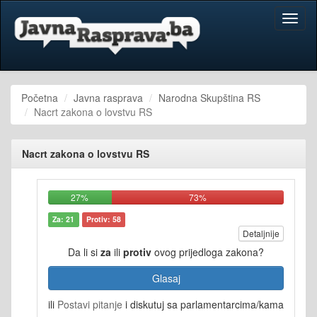
Toggl
naviga
Početna
Javna rasprava
Narodna Skupština RS
Nacrt zakona o lovstvu RS
Nacrt zakona o lovstvu RS
27%
73%
Za: 21
Protiv: 58
Detaljnije
Da li si
za
ili
protiv
ovog prijedloga zakona?
Glasaj
ili
Postavi pitanje
i diskutuj sa parlamentarcima/kama