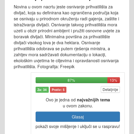
Novina u ovom nacrtu jeste osnivanje prihvatilišta za
divljač, koja su definirana kao ograničena područja koja
se osnivaju u prirodnom okruženju radi gajenja, zaštite i
istraživanja divljači. Osnivanje takvog prihvatilišta mora
uzeti u obzir prirodni ambijent i pružiti osnovne uvjete za
boravak divljači. Minimalna površina za prihvatilište
divljači visokog lova je dva hektara. Osnivanje
prihvatilišta odobrava se putem rješenja ministra, a
zahtjev mora sadržavati dokumentaciju o lokaciji,
ekološkim uvjetima te ciljevima i opravdanosti osnivanja
prihvatilišta. Fotografija: Freepik
87%
13%
Detaljnije
Za: 34
Protiv: 5
Ovo je jedna od
najvažnijih tema
u ovom zakonu.
Glasaj
pokaži svoje mišljenje i uključi se u raspravu!