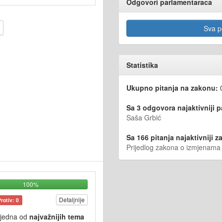
Odgovori parlamentaraca
Sva po
Statistika
Ukupno pitanja na zakonu:
Sa 3 odgovora najaktivniji 
Saša Grbić
Sa 166 pitanja najaktivniji za
Prijedlog zakona o izmjenam
100%
Detaljnije
Protiv: 0
 jedna od
najvažnijih tema