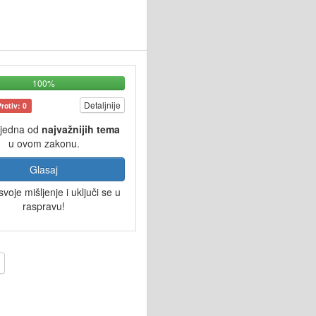
100%
Detaljnije
Protiv: 0
 jedna od
najvažnijih tema
u ovom zakonu.
Glasaj
svoje mišljenje i uključi se u
raspravu!