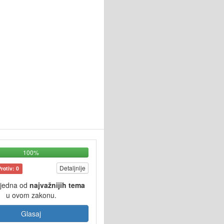
100%
Detaljnije
Protiv: 0
 jedna od
najvažnijih tema
u ovom zakonu.
Glasaj