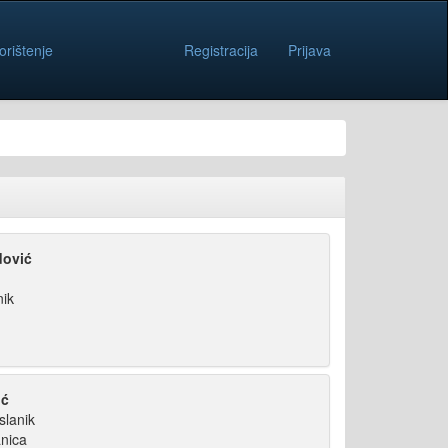
orištenje
Registracija
Prijava
dović
nik
ić
slanik
nica