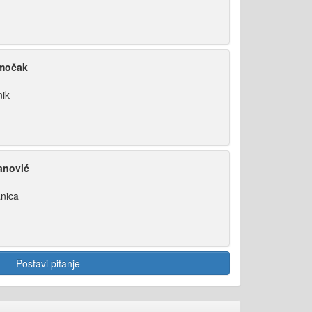
amočak
nik
anović
nica
Postavi pitanje