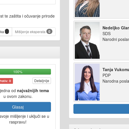
t te zaštita i očuvanje prirode
Nedeljko Gl
0
ika
Mišljenje eksperata
SDS
Narodni posla
Tanja Vukom
100%
PDP
Narodna posla
Detaljnije
Protiv: 0
 jedna od
najvažnijih tema
u ovom zakonu.
Glasaj
svoje mišljenje i uključi se u
raspravu!