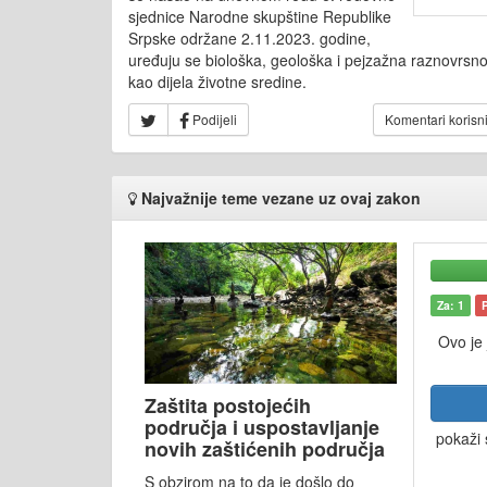
sjednice Narodne skupštine Republike
Srpske održane 2.11.2023. godine,
uređuju se biološka, geološka i pejzažna raznovrsnos
kao dijela životne sredine.
Podijeli
Komentari korisn
Najvažnije teme vezane uz ovaj zakon
Za: 1
Ovo je
Zaštita postojećih
područja i uspostavljanje
pokaži 
novih zaštićenih područja
S obzirom na to da je došlo do