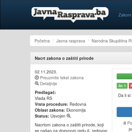
Zakoni
Početna
Javna rasprava
Narodna Skupština R
Nacrt zakona o zaštiti prirode
02.11.2023.
Preuzmite tekst zakona
Detaljnije
Za: 1
Predlagač:
Da li si
Vlada RS
Vrsta procedure:
Redovna
Oblast zakona:
Ekonomija
Status:
Usvojen
ili
Po
Nacrtom zakona o zaštiti prirode, koji
p
se našao na dnevnom redu 6. redovne