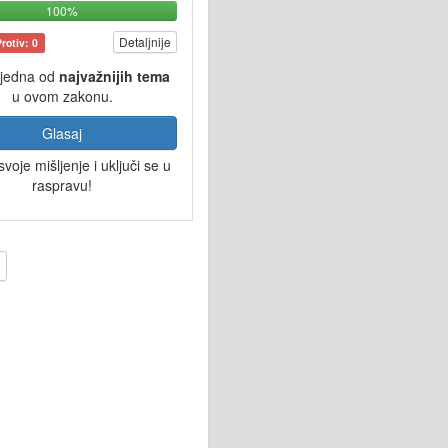
100%
Detaljnije
Protiv: 0
 jedna od
najvažnijih tema
u ovom zakonu.
Glasaj
svoje mišljenje i uključi se u
raspravu!