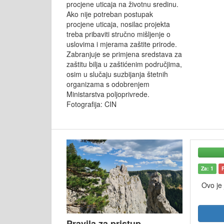
procjene uticaja na životnu sredinu.
Ako nije potreban postupak
procjene uticaja, nosilac projekta
treba pribaviti stručno mišljenje o
uslovima i mjerama zaštite prirode.
Zabranjuje se primjena sredstava za
zaštitu bilja u zaštićenim područjima,
osim u slučaju suzbijanja štetnih
organizama s odobrenjem
Ministarstva poljoprivrede.
Fotografija: CIN
Za: 1
Ovo je
Pravila za pristup