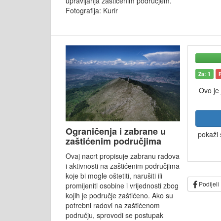
upravljanja zaštićenim područjem.
Fotografija: Kurir
Za: 1
Ovo je
Ograničenja i zabrane u
pokaži 
zaštićenim područjima
Ovaj nacrt propisuje zabranu radova
i aktivnosti na zaštićenim područjima
koje bi mogle oštetiti, narušiti ili
Podijeli
promijeniti osobine i vrijednosti zbog
kojih je područje zaštićeno. Ako su
potrebni radovi na zaštićenom
području, sprovodi se postupak