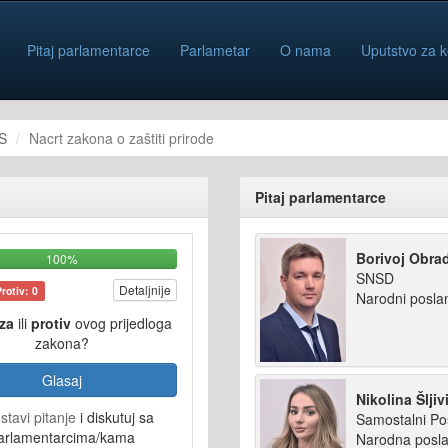
Pitaj parlamentarce
Parlametar
O nama
Uputstvo za k
S
Nacrt zakona o zaštiti prirode
Pitaj parlamentarce
Borivoj Obra
100%
SNSD
Detaljnije
Protiv: 0
Narodni posla
za
ili
protiv
ovog prijedloga
zakona?
Glasaj
Nikolina Šljiv
stavi pitanje
i diskutuj sa
Samostalni Po
arlamentarcima/kama
Narodna posla