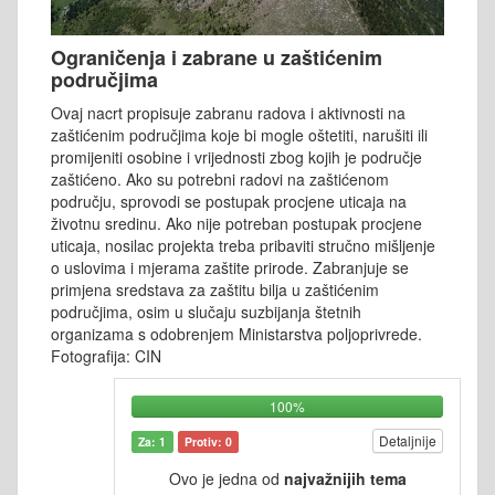
Ograničenja i zabrane u zaštićenim
područjima
Ovaj nacrt propisuje zabranu radova i aktivnosti na
zaštićenim područjima koje bi mogle oštetiti, narušiti ili
promijeniti osobine i vrijednosti zbog kojih je područje
zaštićeno. Ako su potrebni radovi na zaštićenom
području, sprovodi se postupak procjene uticaja na
životnu sredinu. Ako nije potreban postupak procjene
uticaja, nosilac projekta treba pribaviti stručno mišljenje
o uslovima i mjerama zaštite prirode. Zabranjuje se
primjena sredstava za zaštitu bilja u zaštićenim
područjima, osim u slučaju suzbijanja štetnih
organizama s odobrenjem Ministarstva poljoprivrede.
Fotografija: CIN
100%
Detaljnije
Za: 1
Protiv: 0
Ovo je jedna od
najvažnijih tema