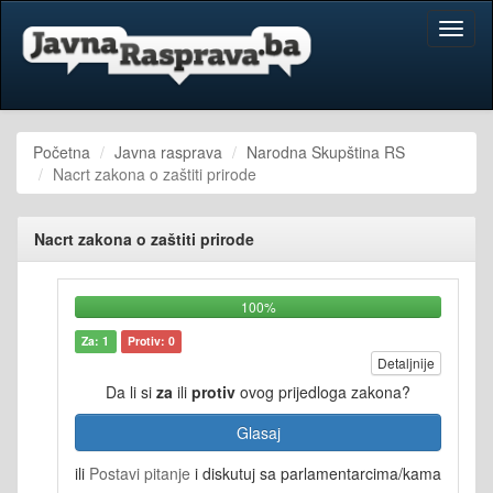
Toggl
naviga
Početna
Javna rasprava
Narodna Skupština RS
Nacrt zakona o zaštiti prirode
Nacrt zakona o zaštiti prirode
100%
Za: 1
Protiv: 0
Detaljnije
Da li si
za
ili
protiv
ovog prijedloga zakona?
Glasaj
ili
Postavi pitanje
i diskutuj sa parlamentarcima/kama