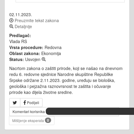
02.11.2023.
Preuzmite tekst zakona
Detaljnije
Predlagač:
Vlada RS
Vrsta procedure:
Redovna
Oblast zakona:
Ekonomija
Status:
Usvojen
Nacrtom zakona o zaštiti prirode, koji se našao na dnevnom
redu 6. redovne sjednice Narodne skupštine Republike
Srpske održane 2.11.2023. godine, uređuju se biološka,
geološka i pejzažna raznovrsnost te zaštita i očuvanje
prirode kao dijela životne sredine.
Podijeli
Komentari korisnika
0
Mišljenje eksperata