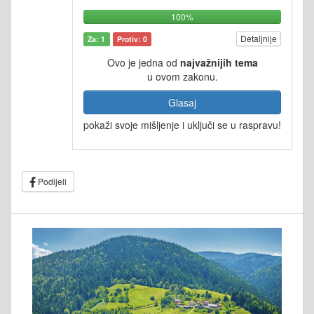
100%
Detaljnije
Za: 1
Protiv: 0
Ovo je jedna od
najvažnijih tema
u ovom zakonu.
Glasaj
pokaži svoje mišljenje i uključi se u raspravu!
Podijeli