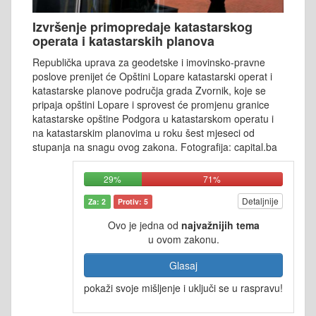
Izvršenje primopredaje katastarskog
operata i katastarskih planova
Republička uprava za geodetske i imovinsko-pravne
poslove prenijet će Opštini Lopare katastarski operat i
katastarske planove područja grada Zvornik, koje se
pripaja opštini Lopare i sprovest će promjenu granice
katastarske opštine Podgora u katastarskom operatu i
na katastarskim planovima u roku šest mjeseci od
stupanja na snagu ovog zakona. Fotografija: capital.ba
29%
71%
Detaljnije
Za: 2
Protiv: 5
Ovo je jedna od
najvažnijih tema
u ovom zakonu.
Glasaj
pokaži svoje mišljenje i uključi se u raspravu!