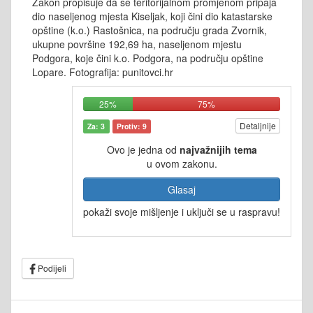
Zakon propisuje da se teritorijalnom promjenom pripaja
dio naseljenog mjesta Kiseljak, koji čini dio katastarske
opštine (k.o.) Rastošnica, na području grada Zvornik,
ukupne površine 192,69 ha, naseljenom mjestu
Podgora, koje čini k.o. Podgora, na području opštine
Lopare. Fotografija: punitovci.hr
25%
75%
Detaljnije
Za: 3
Protiv: 9
Ovo je jedna od
najvažnijih tema
u ovom zakonu.
Glasaj
pokaži svoje mišljenje i uključi se u raspravu!
Podijeli