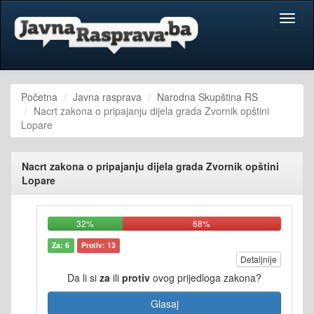
Toggl
naviga
Početna
Javna rasprava
Narodna Skupština RS
Nacrt zakona o pripajanju dijela grada Zvornik opštini
Lopare
Nacrt zakona o pripajanju dijela grada Zvornik opštini
Lopare
32%
68%
Za: 6
Protiv: 13
Detaljnije
Da li si
za
ili
protiv
ovog prijedloga zakona?
Glasaj