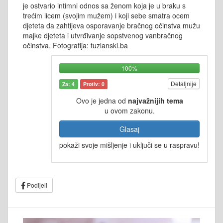
je ostvario intimni odnos sa ženom koja je u braku s
trećim licem (svojim mužem) i koji sebe smatra ocem
djeteta da zahtijeva osporavanje bračnog očinstva mužu
majke djeteta i utvrđivanje sopstvenog vanbračnog
očinstva. Fotografija: tuzlanski.ba
100%
Detaljnije
Za: 4
Protiv: 0
Ovo je jedna od
najvažnijih tema
u ovom zakonu.
Glasaj
pokaži svoje mišljenje i uključi se u raspravu!
Podijeli