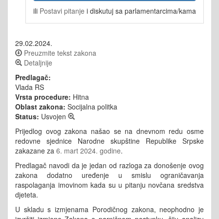
ili
Postavi pitanje
i diskutuj sa parlamentarcima/kama
29.02.2024.
Preuzmite tekst zakona
Detaljnije
Predlagač:
Vlada RS
Vrsta procedure:
Hitna
Oblast zakona:
Socijalna politka
Status:
Usvojen
Prijedlog ovog zakona našao se na dnevnom redu osme
redovne sjednice Narodne skupštine Republike Srpske
zakazane za
6. mart 2024. godine
.
Predlagač navodi da je jedan od razloga za donošenje ovog
zakona dodatno uređenje u smislu ograničavanja
raspolaganja imovinom kada su u pitanju novčana sredstva
djeteta.
U skladu s izmjenama Porodičnog zakona, neophodno je
izvršiti izmjene Zakona o parničnom postupku, čiju analizu