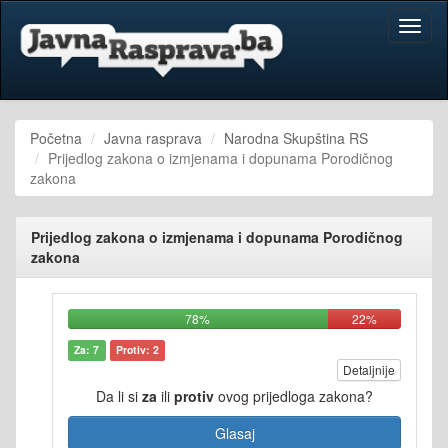
Toggl
naviga
Početna
Javna rasprava
Narodna Skupština RS
Prijedlog zakona o izmjenama i dopunama Porodičnog
zakona
Prijedlog zakona o izmjenama i dopunama Porodičnog
zakona
78%
22%
Za: 7
Protiv: 2
Detaljnije
Da li si
za
ili
protiv
ovog prijedloga zakona?
Glasaj