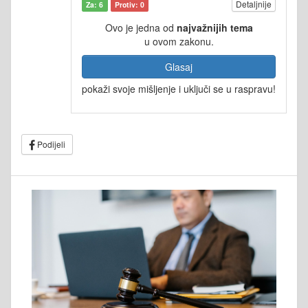
Detaljnije
Za: 6
Protiv: 0
Ovo je jedna od
najvažnijih tema
u ovom zakonu.
Glasaj
pokaži svoje mišljenje i uključi se u raspravu!
Podijeli