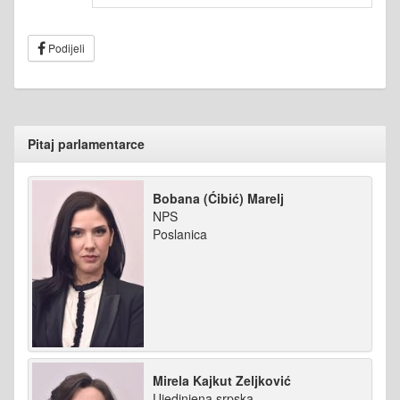
Podijeli
Pitaj parlamentarce
Bobana (Ćibić) Marelj
NPS
Poslanica
Mirela Kajkut Zeljković
Ujedinjena srpska