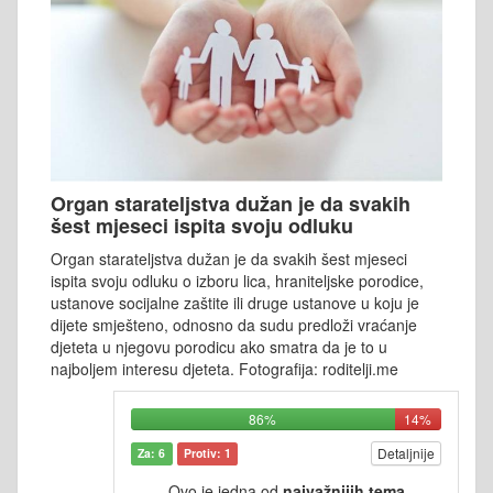
Organ starateljstva dužan je da svakih
šest mjeseci ispita svoju odluku
Organ starateljstva dužan je da svakih šest mjeseci
ispita svoju odluku o izboru lica, hraniteljske porodice,
ustanove socijalne zaštite ili druge ustanove u koju je
dijete smješteno, odnosno da sudu predloži vraćanje
djeteta u njegovu porodicu ako smatra da je to u
najboljem interesu djeteta. Fotografija: roditelji.me
86%
14%
Detaljnije
Za: 6
Protiv: 1
Ovo je jedna od
najvažnijih tema