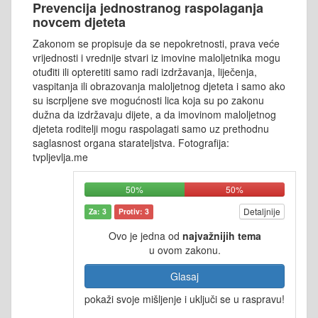
Prevencija jednostranog raspolaganja
novcem djeteta
Zakonom se propisuje da se nepokretnosti, prava veće
vrijednosti i vrednije stvari iz imovine maloljetnika mogu
otuđiti ili opteretiti samo radi izdržavanja, liječenja,
vaspitanja ili obrazovanja maloljetnog djeteta i samo ako
su iscrpljene sve mogućnosti lica koja su po zakonu
dužna da izdržavaju dijete, a da imovinom maloljetnog
djeteta roditelji mogu raspolagati samo uz prethodnu
saglasnost organa starateljstva. Fotografija:
tvpljevlja.me
50%
50%
Detaljnije
Za: 3
Protiv: 3
Ovo je jedna od
najvažnijih tema
u ovom zakonu.
Glasaj
pokaži svoje mišljenje i uključi se u raspravu!