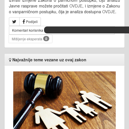
Javne rasprave možete pročitati
OVDJE
, i izmjene o Zakonu
o vanparničnom postupku, čija je analiza dostupna
OVDJE
.
Podijeli
Komentari korisnika
0
Mišljenje eksperata
Najvažnije teme vezane uz ovaj zakon