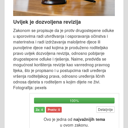
Uvijek je dozvoljena revizija
Zakonom se propisuje da je protiv drugostepene odluke
u sporovima radi utvrđivanja i osporavanja očinstva i
materinstva i radi izdržavanja maloljetne djece ili
punoljetne djece nad kojima je produženo roditeljsko
pravo uvijek dozvoljena revizija, odnosno pobijanje
drugostepene odluke i rješenja. Naime, predviđa se
mogućnost korištenja revizije kao vanrednog pravnog
lijeka, što je propisano i u postupcima radi uređenja
vršenja roditeljskog prava, odnosno uređenja ličnih
odnosa djeteta s roditeljem s kojim dijete ne živi.
Fotografija: pexels
100%
Detaljnije
Za: 4
Protiv: 0
Ovo je jedna od
najvažnijih tema
u ovom zakonu.