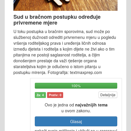
Sud u bračnom postupku određuje
privremene mjere
U toku postupka u bračnim sporovima, sud može po
službenoj dužnosti odrediti privremenu mjeru u pogledu
vršenja roditeljskog prava i uređenja ličnih odnosa
između djeteta i roditelja s kojim dijete ne živi ako o tim
pitanjima ne postoji saglasnost roditelja, a čijim
donošenjem prestaje da važi rješenje organa
starateljstva kojim je odlučeno o istom pitanju u
postupku mirenja. Fotografija: textmaxprep.com
100%
Detaljnije
Za: 4
Protiv: 0
Ovo je jedna od
najvažnijih tema
u ovom zakonu.
Glasaj
pokaži svoje mišljenje i uključi se u raspravu!