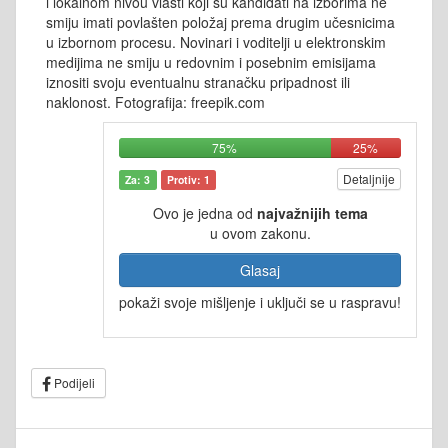
i lokalnom nivou vlasti koji su kandidati na izborima ne
smiju imati povlašten položaj prema drugim učesnicima
u izbornom procesu. Novinari i voditelji u elektronskim
medijima ne smiju u redovnim i posebnim emisijama
iznositi svoju eventualnu stranačku pripadnost ili
naklonost. Fotografija: freepik.com
75%
25%
Detaljnije
Za: 3
Protiv: 1
Ovo je jedna od
najvažnijih tema
u ovom zakonu.
Glasaj
pokaži svoje mišljenje i uključi se u raspravu!
Podijeli