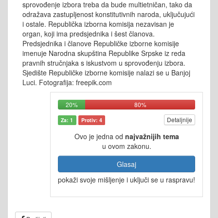
sprovođenje izbora treba da bude multietničan, tako da
odražava zastupljenost konstitutivnih naroda, uključujući
i ostale. Republička izborna komisija nezavisan je
organ, koji ima predsjednika i šest članova.
Predsjednika i članove Republičke izborne komisije
imenuje Narodna skupština Republike Srpske iz reda
pravnih stručnjaka s iskustvom u sprovođenju izbora.
Sjedište Republičke izborne komisije nalazi se u Banjoj
Luci. Fotografija: freepik.com
20%
80%
Detaljnije
Za: 1
Protiv: 4
Ovo je jedna od
najvažnijih tema
u ovom zakonu.
Glasaj
pokaži svoje mišljenje i uključi se u raspravu!