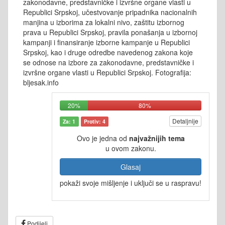
zakonodavne, predstavničke i izvršne organe vlasti u
Republici Srpskoj, učestvovanje pripadnika nacionalnih
manjina u izborima za lokalni nivo, zaštitu izbornog
prava u Republici Srpskoj, pravila ponašanja u izbornoj
kampanji i finansiranje izborne kampanje u Republici
Srpskoj, kao i druge odredbe navedenog zakona koje
se odnose na izbore za zakonodavne, predstavničke i
izvršne organe vlasti u Republici Srpskoj. Fotografija:
bljesak.info
20%
80%
Detaljnije
Za: 1
Protiv: 4
Ovo je jedna od
najvažnijih tema
u ovom zakonu.
Glasaj
pokaži svoje mišljenje i uključi se u raspravu!
Podijeli