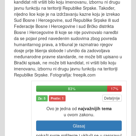
kandidat niti vršiti bilo koju imenovanu, izbornu ni drugu
javnu funkciju na teritoriji Republike Srpske. Također,
nijedno lice koje je na izdržavanju kazne koju je izrekao
Sud Bosne i Hercegovine, sud Republike Srpske ili sud
Federacije Bosne i Hercegovine i sud Brčko distrikta
Bosne i Hercegovine ili koje se nije povinovalo naredbi
da se pojavi pred navedenim sudovima zbog povreda
humanitarnog prava, a tribunal je razmatrao njegov
dosje prije lišenja slobode i utvrdio da zadovoljava
međunarodne pravne standarde, ne može biti upisano u
Birački spisak, ne može biti kandidat, ni vršiti bilo koju
imenovanu, izbornu ni drugu javnu funkciju na teritoriji
Republike Srpske. Fotografija: freepik.com
83%
17%
Detaljnije
Za: 5
Protiv: 1
Ovo je jedna od
najvažnijih tema
u ovom zakonu.
Glasaj
pokaži svoje mišljenje i uključi se u raspravu!