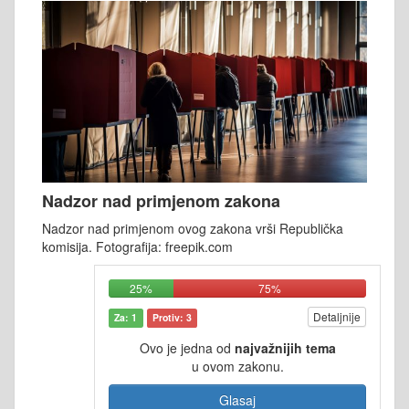
Nadzor nad primjenom zakona
Nadzor nad primjenom ovog zakona vrši Republička
komisija. Fotografija: freepik.com
25%
75%
Detaljnije
Za: 1
Protiv: 3
Ovo je jedna od
najvažnijih tema
u ovom zakonu.
Glasaj