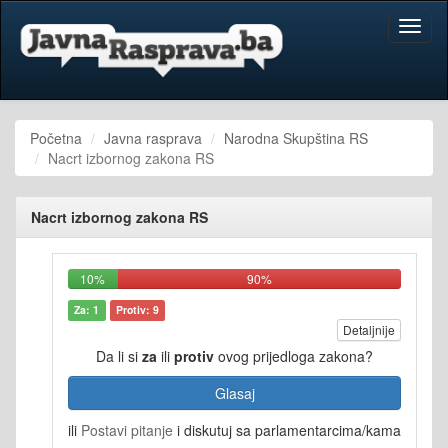
Toggl
naviga
Početna
Javna rasprava
Narodna Skupština RS
Nacrt izbornog zakona RS
Nacrt izbornog zakona RS
10%
90%
Za: 1
Protiv: 9
Detaljnije
Da li si
za
ili
protiv
ovog prijedloga zakona?
Glasaj
ili
Postavi pitanje
i diskutuj sa parlamentarcima/kama