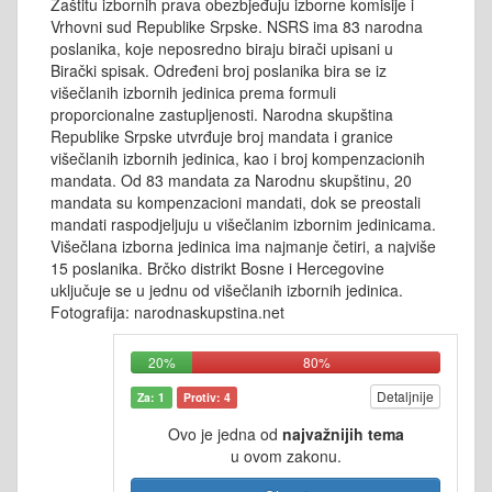
Zaštitu izbornih prava obezbjeđuju izborne komisije i
Vrhovni sud Republike Srpske. NSRS ima 83 narodna
poslanika, koje neposredno biraju birači upisani u
Birački spisak. Određeni broj poslanika bira se iz
višečlanih izbornih jedinica prema formuli
proporcionalne zastupljenosti. Narodna skupština
Republike Srpske utvrđuje broj mandata i granice
višečlanih izbornih jedinica, kao i broj kompenzacionih
mandata. Od 83 mandata za Narodnu skupštinu, 20
mandata su kompenzacioni mandati, dok se preostali
mandati raspodjeljuju u višečlanim izbornim jedinicama.
Višečlana izborna jedinica ima najmanje četiri, a najviše
15 poslanika. Brčko distrikt Bosne i Hercegovine
uključuje se u jednu od višečlanih izbornih jedinica.
Fotografija: narodnaskupstina.net
20%
80%
Detaljnije
Za: 1
Protiv: 4
Ovo je jedna od
najvažnijih tema
u ovom zakonu.