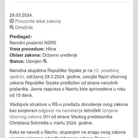
29.03.2024.
Preuzmite tekst zakona
Detaljnije
Predlagač:
Narodni poslanici NSRS
Vrsta procedure:
Hitna
Oblast zakona:
Državno uređenje
Status:
Usvojen
Narodna skupština Republike Srpske je na
12. posebnoj
sjednici,
održanoj 28.3.2024. godine, usvojila Nacrt izbornog
zakona Republike Srpske predložen od strane narodnih
poslanika. Javna rasprava o Nacrtu biće sprovedena u roku
od 15 dana.
Vladajuće strukture u RS-u predlažu donošenje ovog zakona
kao svojevrsni
odgovor na nametanja
tehničkih
Izmjena
izbornog zakona BiH
od strane Visokog predstavnika
Christiana Schmidta u martu 2024. godine.
Kako se navodi u Nacrtu, stupanjem na snagu ovog zakona
prestaje primjena odredbi Izbornog zakona Bosne i