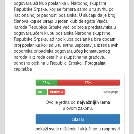
odgovarajući klub poslanika u Narodnoj skupštini
Republike Srpske, koji se formira samo u tu svrhu po
nacionalnoj pripadnosti poslanika. U slučaju da je broj
članova koji se biraju u jedan klub delegata Vijeća
naroda Republike Srpske veći od broja predstavnika u
odgovarajućem klubu poslanika Narodne skupštine
Republike Srpske, ad hoc kluba poslanika bira dodatni
broj poslanika koji se u tu svrhu uspostavlja iz reda svih
odbornika pripadnika odgovarajućeg konstitutivnog
naroda ili iz reda ostalih u skupštinama gradova,
odnosno opština u Republici Srpskoj. Fotografija:
capital.ba
25%
75%
Detaljnije
Za: 1
Protiv: 3
Ovo je jedna od
najvažnijih tema
u ovom zakonu.
Glasaj
pokaži svoje mišljenje i uključi se u raspravu!