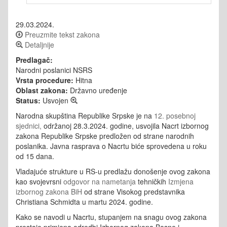
29.03.2024.
Preuzmite tekst zakona
Detaljnije
Predlagač:
Narodni poslanici NSRS
Vrsta procedure:
Hitna
Oblast zakona:
Državno uređenje
Status:
Usvojen
Narodna skupština Republike Srpske je na
12. posebnoj
sjednici,
održanoj 28.3.2024. godine, usvojila Nacrt izbornog
zakona Republike Srpske predložen od strane narodnih
poslanika. Javna rasprava o Nacrtu biće sprovedena u roku
od 15 dana.
Vladajuće strukture u RS-u predlažu donošenje ovog zakona
kao svojevrsni
odgovor na nametanja
tehničkih
Izmjena
izbornog zakona BiH
od strane Visokog predstavnika
Christiana Schmidta u martu 2024. godine.
Kako se navodi u Nacrtu, stupanjem na snagu ovog zakona
prestaje primjena odredbi Izbornog zakona Bosne i