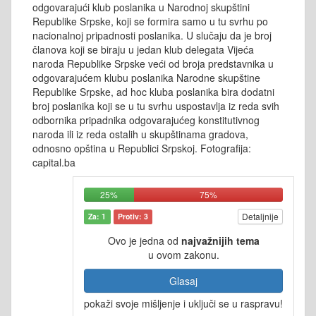
odgovarajući klub poslanika u Narodnoj skupštini
Republike Srpske, koji se formira samo u tu svrhu po
nacionalnoj pripadnosti poslanika. U slučaju da je broj
članova koji se biraju u jedan klub delegata Vijeća
naroda Republike Srpske veći od broja predstavnika u
odgovarajućem klubu poslanika Narodne skupštine
Republike Srpske, ad hoc kluba poslanika bira dodatni
broj poslanika koji se u tu svrhu uspostavlja iz reda svih
odbornika pripadnika odgovarajućeg konstitutivnog
naroda ili iz reda ostalih u skupštinama gradova,
odnosno opština u Republici Srpskoj. Fotografija:
capital.ba
25%
75%
Detaljnije
Za: 1
Protiv: 3
Ovo je jedna od
najvažnijih tema
u ovom zakonu.
Glasaj
pokaži svoje mišljenje i uključi se u raspravu!