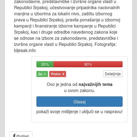
zakonodavne, predstavničke i izvršne organe vlasti u
Republici Srpskoj, učestvovanje pripadnika nacionalnih
manjina u izborima za lokalni nivo, zaštitu izbornog
prava u Republici Srpskoj, pravila ponašanja u izbornoj
kampanji i finansiranje izborne kampanje u Republici
Srpskoj, kao i druge odredbe navedenog zakona koje
se odnose na izbore za zakonodavne, predstavničke i
izvršne organe vlasti u Republici Srpskoj. Fotografija:
bljesak.info
20%
80%
Detaljnije
Za: 1
Protiv: 4
Ovo je jedna od
najvažnijih tema
u ovom zakonu.
Glasaj
pokaži svoje mišljenje i uključi se u raspravu!
Podijeli