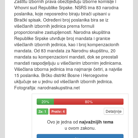
Zaštitu izbornih prava obezbjeđuju izborne komisije i
Vrhovni sud Republike Srpske. NSRS ima 83 narodna
poslanika, koje neposredno biraju birači upisani u
Birački spisak. Određeni broj poslanika bira se iz
višečlanih izbornih jedinica prema formuli
proporcionalne zastupljenosti. Narodna skupština
Republike Srpske utvrđuje broj mandata i granice
višečlanih izbornih jedinica, kao i broj kompenzacionih
mandata. Od 83 mandata za Narodnu skupštinu, 20
mandata su kompenzacioni mandati, dok se preostali
mandati raspodjeljuju u višečlanim izbornim jedinicama.
Višečlana izborna jedinica ima najmanje četiri, a najviše
15 poslanika. Brčko distrikt Bosne i Hercegovine
uključuje se u jednu od višečlanih izbornih jedinica.
Fotografija: narodnaskupstina.net
20%
80%
Detaljnije
Za: 1
Protiv: 4
Ovo je jedna od
najvažnijih tema
u ovom zakonu.