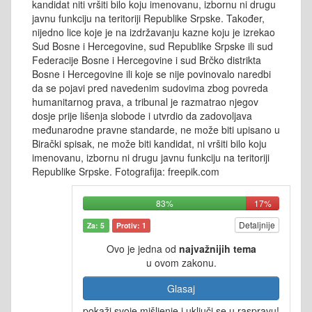
kandidat niti vršiti bilo koju imenovanu, izbornu ni drugu
javnu funkciju na teritoriji Republike Srpske. Također,
nijedno lice koje je na izdržavanju kazne koju je izrekao
Sud Bosne i Hercegovine, sud Republike Srpske ili sud
Federacije Bosne i Hercegovine i sud Brčko distrikta
Bosne i Hercegovine ili koje se nije povinovalo naredbi
da se pojavi pred navedenim sudovima zbog povreda
humanitarnog prava, a tribunal je razmatrao njegov
dosje prije lišenja slobode i utvrdio da zadovoljava
međunarodne pravne standarde, ne može biti upisano u
Birački spisak, ne može biti kandidat, ni vršiti bilo koju
imenovanu, izbornu ni drugu javnu funkciju na teritoriji
Republike Srpske. Fotografija: freepik.com
83%
17%
Detaljnije
Za: 5
Protiv: 1
Ovo je jedna od
najvažnijih tema
u ovom zakonu.
Glasaj
pokaži svoje mišljenje i uključi se u raspravu!