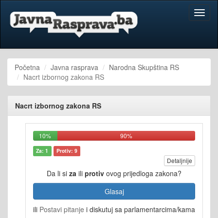
Toggl
naviga
Početna
Javna rasprava
Narodna Skupština RS
Nacrt izbornog zakona RS
Nacrt izbornog zakona RS
10%
90%
Za: 1
Protiv: 9
Detaljnije
Da li si
za
ili
protiv
ovog prijedloga zakona?
Glasaj
ili
Postavi pitanje
i diskutuj sa parlamentarcima/kama