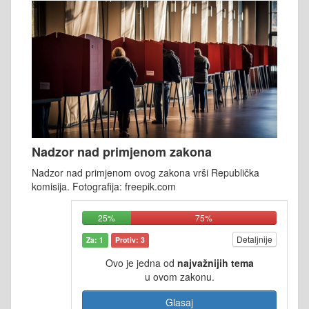
Nadzor nad primjenom zakona
Nadzor nad primjenom ovog zakona vrši Republička
komisija. Fotografija: freepik.com
25%
75%
Detaljnije
Za: 1
Protiv: 3
Ovo je jedna od
najvažnijih tema
u ovom zakonu.
Glasaj