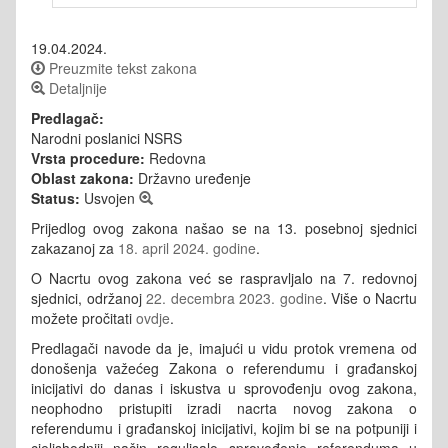
19.04.2024.
Preuzmite tekst zakona
Detaljnije
Predlagač:
Narodni poslanici NSRS
Vrsta procedure:
Redovna
Oblast zakona:
Državno uređenje
Status:
Usvojen
Prijedlog ovog zakona našao se na 13. posebnoj sjednici
zakazanoj za
18. april 2024. godine
.
O Nacrtu ovog zakona već se raspravljalo na 7. redovnoj
sjednici, održanoj
22. decembra 2023. godine
. Više o Nacrtu
možete pročitati
ovdje
.
Predlagači navode da je, imajući u vidu protok vremena od
donošenja važećeg Zakona o referendumu i građanskoj
inicijativi do danas i iskustva u sprovođenju ovog zakona,
neophodno pristupiti izradi nacrta novog zakona o
referendumu i građanskoj inicijativi, kojim bi se na potpuniji i
cjelishodniji način regulisalo sprovođenje referenduma u