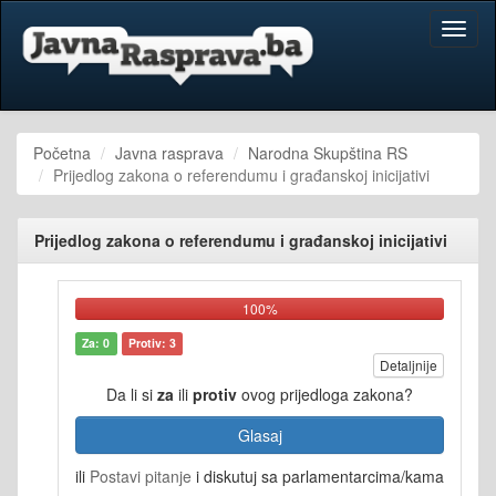
Toggl
naviga
Početna
Javna rasprava
Narodna Skupština RS
Prijedlog zakona o referendumu i građanskoj inicijativi
Prijedlog zakona o referendumu i građanskoj inicijativi
100%
Za: 0
Protiv: 3
Detaljnije
Da li si
za
ili
protiv
ovog prijedloga zakona?
Glasaj
ili
Postavi pitanje
i diskutuj sa parlamentarcima/kama