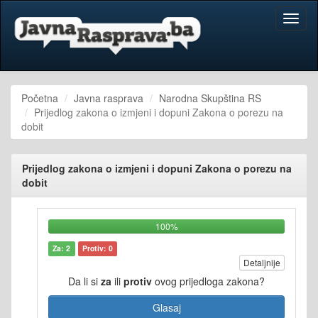
Toggl
naviga
Početna
Javna rasprava
Narodna Skupština RS
Prijedlog zakona o izmjeni i dopuni Zakona o porezu na
dobit
Prijedlog zakona o izmjeni i dopuni Zakona o porezu na
dobit
100%
Za: 2
Protiv: 0
Detaljnije
Da li si
za
ili
protiv
ovog prijedloga zakona?
Glasaj