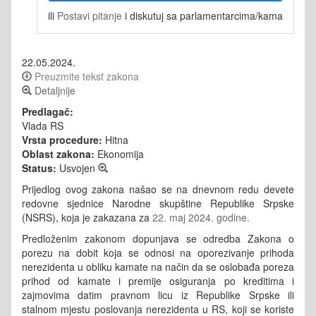
ili
Postavi pitanje
i diskutuj sa parlamentarcima/kama
22.05.2024.
Preuzmite tekst zakona
Detaljnije
Predlagač:
Vlada RS
Vrsta procedure:
Hitna
Oblast zakona:
Ekonomija
Status:
Usvojen
Prijedlog ovog zakona našao se na dnevnom redu devete
redovne sjednice Narodne skupštine Republike Srpske
(NSRS), koja je zakazana za
22. maj 2024. godine.
Predloženim zakonom dopunjava se odredba Zakona o
porezu na dobit koja se odnosi na oporezivanje prihoda
nerezidenta u obliku kamate na način da se oslobađa poreza
prihod od kamate i premije osiguranja po kreditima i
zajmovima datim pravnom licu iz Republike Srpske ili
stalnom mjestu poslovanja nerezidenta u RS, koji se koriste