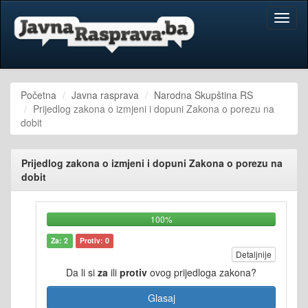
Toggl
naviga
Početna
Javna rasprava
Narodna Skupština RS
Prijedlog zakona o izmjeni i dopuni Zakona o porezu na
dobit
Prijedlog zakona o izmjeni i dopuni Zakona o porezu na
dobit
100%
Za: 2
Protiv: 0
Detaljnije
Da li si
za
ili
protiv
ovog prijedloga zakona?
Glasaj