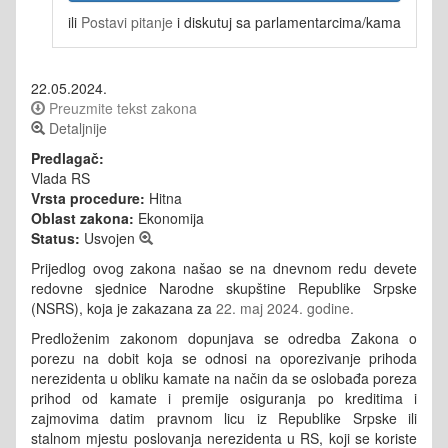
ili
Postavi pitanje
i diskutuj sa parlamentarcima/kama
22.05.2024.
Preuzmite tekst zakona
Detaljnije
Predlagač:
Vlada RS
Vrsta procedure:
Hitna
Oblast zakona:
Ekonomija
Status:
Usvojen
Prijedlog ovog zakona našao se na dnevnom redu devete
redovne sjednice Narodne skupštine Republike Srpske
(NSRS), koja je zakazana za
22. maj 2024. godine.
Predloženim zakonom dopunjava se odredba Zakona o
porezu na dobit koja se odnosi na oporezivanje prihoda
nerezidenta u obliku kamate na način da se oslobađa poreza
prihod od kamate i premije osiguranja po kreditima i
zajmovima datim pravnom licu iz Republike Srpske ili
stalnom mjestu poslovanja nerezidenta u RS, koji se koriste