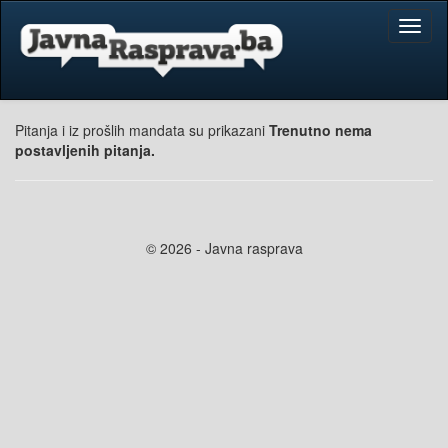
Toggl
naviga
Pitanja i iz prošlih mandata su prikazani
Trenutno nema
postavljenih pitanja.
© 2026 - Javna rasprava