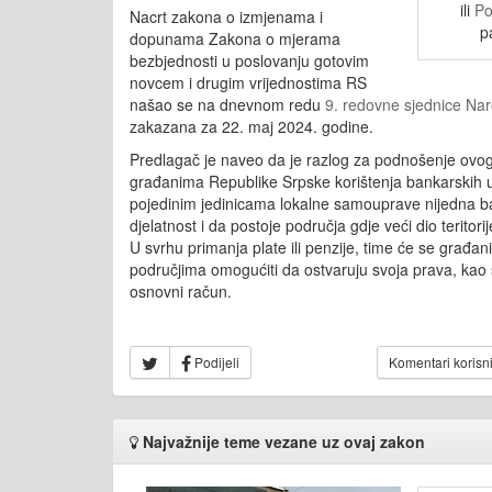
ili
Po
Nacrt zakona o izmjenama i
p
dopunama Zakona o mjerama
bezbjednosti u poslovanju gotovim
novcem i drugim vrijednostima RS
našao se na dnevnom redu
9. redovne sjednice Na
zakazana za 22. maj 2024. godine.
Predlagač je naveo da je razlog za podnošenje ov
građanima Republike Srpske korištenja bankarskih u
pojedinim jedinicama lokalne samouprave nijedna b
djelatnost i da postoje područja gdje veći dio terito
U svrhu primanja plate ili penzije, time će se građan
područjima omogućiti da ostvaruju svoja prava, kao š
osnovni račun.
Podijeli
Komentari korisn
Najvažnije teme vezane uz ovaj zakon