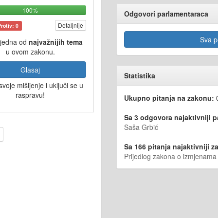
100%
Odgovori parlamentaraca
Detaljnije
Protiv: 0
Sva po
 jedna od
najvažnijih tema
u ovom zakonu.
Glasaj
Statistika
svoje mišljenje i uključi se u
raspravu!
Ukupno pitanja na zakonu:
Sa 3 odgovora najaktivniji 
Saša Grbić
Sa 166 pitanja najaktivniji za
Prijedlog zakona o izmjenam