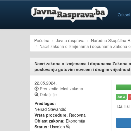
Zakoni
Početna
Javna rasprava
Narodna Skupština R
Nacrt zakona o izmjenama i dopunama Zakona o 
Nacrt zakona o izmjenama i dopunama Zakona o
poslovanju gotovim novcem i drugim vrijednos
22.05.2024.
Preuzmite tekst zakona
Detaljnije
Za: 3
Predlagač:
Da li si
Nenad Stevandić
Vrsta procedure:
Redovna
Oblast zakona:
Ekonomija
Status:
Usvojen