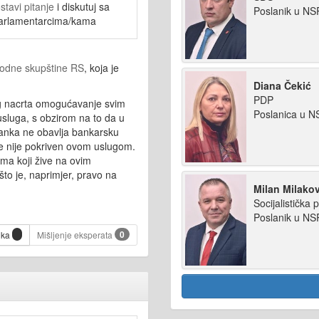
stavi pitanje
i diskutuj sa
Poslanik u N
arlamentarcima/kama
rodne skupštine RS
, koja je
Diana Čekić
PDP
og nacrta omogućavanje svim
Poslanica u 
sluga, s obzirom na to da u
anka ne obavlja bankarsku
rije nije pokriven ovom uslugom.
ima koji žive na ovim
to je, naprimjer, pravo na
Milan Milakov
Socijalistička p
Poslanik u N
0
ika
Mišljenje eksperata