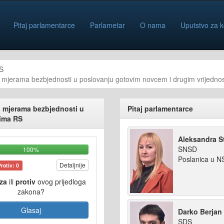
Pitaj parlamentarce
Parlametar
O nama
Uputstvo za k
S
mjerama bezbjednosti u poslovanju gotovim novcem i drugim vrijedno
 mjerama bezbjednosti u
Pitaj parlamentarce
tima RS
Aleksandra S
SNSD
100%
Poslanica u 
Detaljnije
Protiv: 0
za
ili
protiv
ovog prijedloga
zakona?
Glasaj
Darko Berjan
SDS