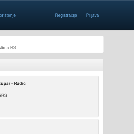
orištenje
Registracija
Prijava
stima RS
tupar - Radić
NSRS