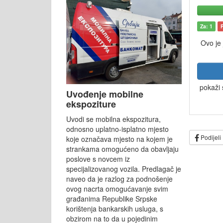
Za: 1
Ovo je
pokaži 
Uvođenje mobilne
ekspoziture
Uvodi se mobilna ekspozitura,
odnosno uplatno-isplatno mjesto
Podijeli
koje označava mjesto na kojem je
strankama omogućeno da obavljaju
poslove s novcem iz
specijalizovanog vozila. Predlagač je
naveo da je razlog za podnošenje
ovog nacrta omogućavanje svim
građanima Republike Srpske
korištenja bankarskih usluga, s
obzirom na to da u pojedinim