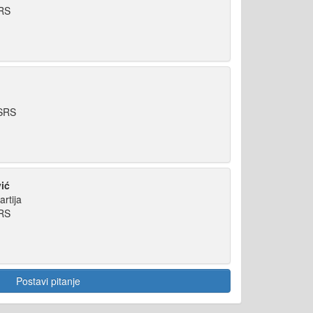
SRS
NSRS
ić
artija
SRS
Postavi pitanje