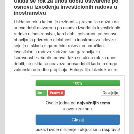
Ukida se rok za unos dobiti ostvarene po
osnovu izvođenja investicionih radova u
inostranstvu
Ukida se rok u kojem je rezident – pravno lice dužan da
unese dobit ostvarenu po osnovu izvođenja investicionih
radova u inostranstvu, kao i dobit ostvarenu po osnovu
obavljanja privredne djelatnosti u inostranstvu i devize
koje je u skladu s garantnim rokovima naručilac
investicionih radova zadržao kao garanciju za
ispravnost izvršenih radova. Iako se ukida rok za unos
dobiti, ne ukida se obaveza unosa dobiti kada to druge
zakonske odredbe propisuju. Fotografija: biznis.kurir.rs
100%
Detaljnije
Za: 1
Protiv: 0
Ovo je jedna od
najvažnijih tema
u ovom zakonu.
Glasaj
pokaži svoje mišljenje i uključi se u raspravu!