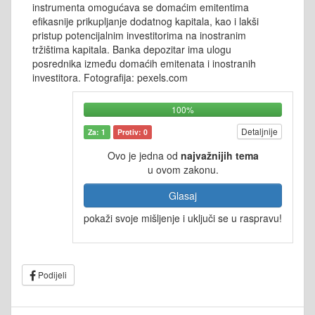
instrumenta omogućava se domaćim emitentima
efikasnije prikupljanje dodatnog kapitala, kao i lakši
pristup potencijalnim investitorima na inostranim
tržištima kapitala. Banka depozitar ima ulogu
posrednika između domaćih emitenata i inostranih
investitora. Fotografija: pexels.com
100%
Detaljnije
Za: 1
Protiv: 0
Ovo je jedna od
najvažnijih tema
u ovom zakonu.
Glasaj
pokaži svoje mišljenje i uključi se u raspravu!
Podijeli