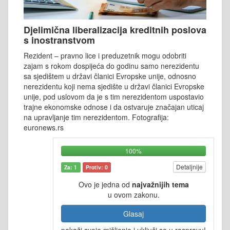
Djelimična liberalizacija kreditnih poslova
s inostranstvom
Rezident – pravno lice i preduzetnik mogu odobriti
zajam s rokom dospijeća do godinu samo nerezidentu
sa sjedištem u državi članici Evropske unije, odnosno
nerezidentu koji nema sjedište u državi članici Evropske
unije, pod uslovom da je s tim nerezidentom uspostavio
trajne ekonomske odnose i da ostvaruje značajan uticaj
na upravljanje tim nerezidentom. Fotografija:
euronews.rs
100%
Detaljnije
Za: 1
Protiv: 0
Ovo je jedna od
najvažnijih tema
u ovom zakonu.
Glasaj