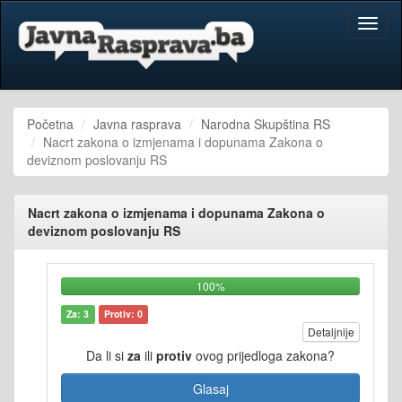
Toggl
naviga
Početna
Javna rasprava
Narodna Skupština RS
Nacrt zakona o izmjenama i dopunama Zakona o
deviznom poslovanju RS
Nacrt zakona o izmjenama i dopunama Zakona o
deviznom poslovanju RS
100%
Za: 3
Protiv: 0
Detaljnije
Da li si
za
ili
protiv
ovog prijedloga zakona?
Glasaj