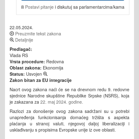
ili
Postavi pitanje
i diskutuj sa parlamentarcima/kama
22.05.2024.
Preuzmite tekst zakona
Detaljnije
Predlagač:
Vlada RS
Vrsta procedure:
Redovna
Oblast zakona:
Ekonomija
Status:
Usvojen
Zakon bitan za EU integracije
Nacrt ovog zakona naći će se na dnevnom redu 9. redovne
sjednice Narodne skupštine Republike Srpske (NSRS), koja
je zakazana za
22. maj 2024. godine.
Razlozi za donošenje ovog zakona sadržani su u potrebi
unapređenja funkcionisanja domaćeg tržišta s aspekta
plaćanja u stranoj valuti, njegovoj daljoj liberalizaciji i
usklađivanju s propisima Evropske unije iz ove oblasti.