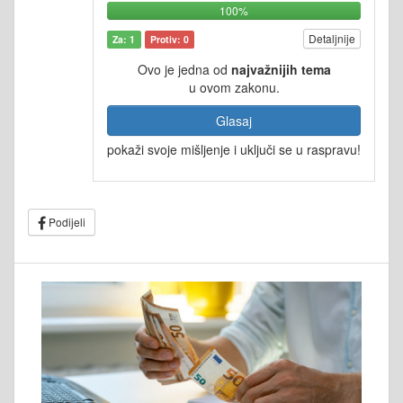
100%
Detaljnije
Za: 1
Protiv: 0
Ovo je jedna od
najvažnijih tema
u ovom zakonu.
Glasaj
pokaži svoje mišljenje i uključi se u raspravu!
Podijeli