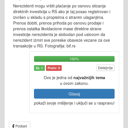
Nerezidenti mogu vršiti plaćanje po osnovu sticanja
direktnih investicija u RS ako je taj posao registrovan i
izvršen u skladu s propisima o stranim ulaganjima.
Prenos dobiti, prenos prihoda po osnovu prodaje i
prenos ostatka likvidacione mase direktne strane
investicije nerezidenta je slobodan pod uslovom da
nerezident izmiri sve poreske obaveze vezane za ove
transakcije u RS. Fotografija: bif.rs
100%
Detaljnije
Za: 1
Protiv: 0
Ovo je jedna od
najvažnijih tema
u ovom zakonu.
Glasaj
pokaži svoje mišljenje i uključi se u raspravu!
Podijeli