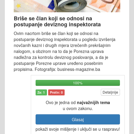
Briše se član koji se odnosi na
postupanje deviznog inspektorata
Ovim nacrtom briše se član koji se odnosi na
postupanje deviznog inspektorata u pogledu izvršenja
novčanih kazni i drugih mjera izrečenih prekršajnim
nalogom, s obzirom na to da je Porezna uprava
nadležna za kontrolu deviznog poslovanja, a da je
postupanje Porezne uprave uređeno posebnim
propisima. Fotografija: business-magazine.ba
100%
Detaljnije
Za: 1
Protiv: 0
Ovo je jedna od
najvažnijih tema
u ovom zakonu.
Glasaj
pokaži svoje mišljenje i uključi se u raspravu!