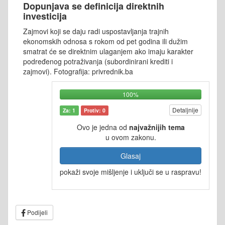
Dopunjava se definicija direktnih
investicija
Zajmovi koji se daju radi uspostavljanja trajnih
ekonomskih odnosa s rokom od pet godina ili dužim
smatrat će se direktnim ulaganjem ako imaju karakter
podređenog potraživanja (subordinirani krediti i
zajmovi). Fotografija: privrednik.ba
100%
Detaljnije
Za: 1
Protiv: 0
Ovo je jedna od
najvažnijih tema
u ovom zakonu.
Glasaj
pokaži svoje mišljenje i uključi se u raspravu!
Podijeli