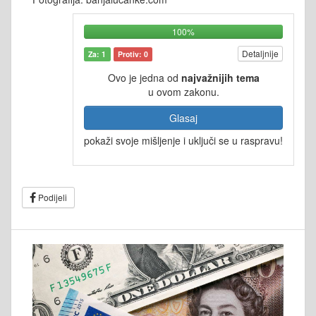
100%
Detaljnije
Za: 1
Protiv: 0
Ovo je jedna od
najvažnijih tema
u ovom zakonu.
Glasaj
pokaži svoje mišljenje i uključi se u raspravu!
Podijeli