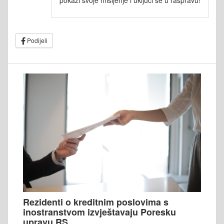
pokaži svoje mišljenje i uključi se u raspravu!
Podijeli
Rezidenti o kreditnim poslovima s
inostranstvom izvještavaju Poresku
upravu RS