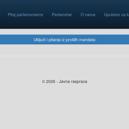
Pitaj parlamentarce
Parlametar
O nama
Uputstvo za k
Uključi i pitanja iz prošlih mandata
© 2026 - Javna rasprava