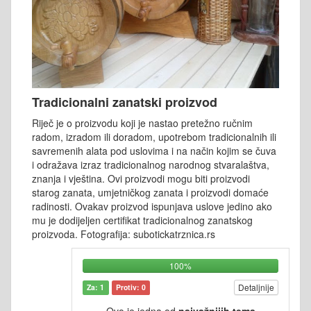
Tradicionalni zanatski proizvod
Riječ je o proizvodu koji je nastao pretežno ručnim
radom, izradom ili doradom, upotrebom tradicionalnih ili
savremenih alata pod uslovima i na način kojim se čuva
i odražava izraz tradicionalnog narodnog stvaralaštva,
znanja i vještina. Ovi proizvodi mogu biti proizvodi
starog zanata, umjetničkog zanata i proizvodi domaće
radinosti. Ovakav proizvod ispunjava uslove jedino ako
mu je dodijeljen certifikat tradicionalnog zanatskog
proizvoda. Fotografija: subotickatrznica.rs
100%
Detaljnije
Za: 1
Protiv: 0
Ovo je jedna od
najvažnijih tema