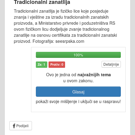
Tradicionalni zanatlija
Tradicionalni zanatlija je fizičko lice koje posjeduje
znanja i vještine za izradu tradicionalnih zanatskih
proizvoda, a Ministarstvo privrede i poduzetništva RS
ovom fizičkom licu dodjeljuje zvanje tradicionalnog
zanatlije na osnovu certifikata za tradicionalni zanatski
proizvod. Fotografija: seesrpska.com
100%
Detaljnije
Za: 1
Protiv: 0
Ovo je jedna od
najvažnijih tema
u ovom zakonu.
Glasaj
pokaži svoje mišljenje i uključi se u raspravu!
Podijeli