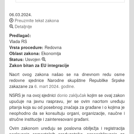
06.03.2024.
Preuzmite tekst zakona
Detaljnije
Predlagač:
Vlada RS
Vrsta procedure:
Redovna
Oblast zakona:
Ekonomija
Status:
Usvojen
Zakon bitan za EU integracije
Nacrt ovog zakona našao se na dnevnom redu osme
redovne sjednice Narodne skupštine Republike Srpske
zakazane za
6. mart 2024. godine.
NSRS je na ovoj sjednici
donio zaključak
kojim se ovaj zakon
upućuje na javnu raspravu, jer se ovim nacrtom
uređuju
pitanja koja su od posebnog značaja za građane i o kojima je
neophodno da se konsultuju organi, organizacije, naučne i
stručne institucije i zainteresovani građani.
Ovim zakonom uređuju se poslovna obilježja i registracija
poslovanja samostalnih preduzetnika, osposobljavanje za