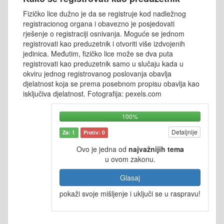
Fizičko lice dužno je da se registruje kod nadležnog
registracionog organa i obavezno je posjedovati
rješenje o registraciji osnivanja. Moguće se jednom
registrovati kao preduzetnik i otvoriti više izdvojenih
jedinica. Međutim, fizičko lice može se dva puta
registrovati kao preduzetnik samo u slučaju kada u
okviru jednog registrovanog poslovanja obavlja
djelatnost koja se prema posebnom propisu obavlja kao
isključiva djelatnost. Fotografija: pexels.com
100%
Detaljnije
Za: 1
Protiv: 0
Ovo je jedna od
najvažnijih tema
u ovom zakonu.
Glasaj
pokaži svoje mišljenje i uključi se u raspravu!