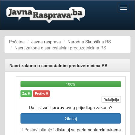
Toggl
naviga
Početna
Javna rasprava
Narodna Skupština RS
Nacrt zakona o samostalnim preduzetnicima RS
Nacrt zakona o samostalnim preduzetnicima RS
100%
Za: 6
Protiv: 0
Detaljnije
Da li si
za
ili
protiv
ovog prijedloga zakona?
Glasaj
ili
Postavi pitanje
i diskutuj sa parlamentarcima/kama