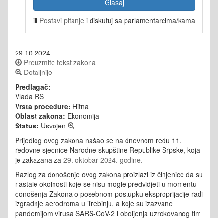
Glasaj
ili
Postavi pitanje
i diskutuj sa parlamentarcima/kama
29.10.2024.
Preuzmite tekst zakona
Detaljnije
Predlagač:
Vlada RS
Vrsta procedure:
Hitna
Oblast zakona:
Ekonomija
Status:
Usvojen
Prijedlog ovog zakona našao se na dnevnom redu 11.
redovne sjednice Narodne skupštine Republike Srpske, koja
je zakazana za
29. oktobar 2024. godine.
Razlog za donošenje ovog zakona proizlazi iz činjenice da su
nastale okolnosti koje se nisu mogle predvidjeti u momentu
donošenja Zakona o posebnom postupku eksproprijacije radi
izgradnje aerodroma u Trebinju, a koje su izazvane
pandemijom virusa SARS-CoV-2 i oboljenja uzrokovanog tim