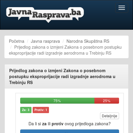
Toggl
naviga
Početna
Javna rasprava
Narodna Skupština RS
Prijedlog zakona o izmjeni Zakona o posebnom postupku
eksproprijacije radi izgradnje aerodroma u Trebinju RS
Prijedlog zakona o izmjeni Zakona o posebnom
postupku eksproprijacije radi izgradnje aerodroma u
Trebinju RS
75%
25%
Za: 3
Protiv: 1
Detaljnije
Da li si
za
ili
protiv
ovog prijedloga zakona?