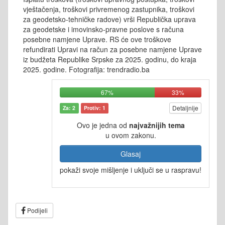
vještačenja, troškovi privremenog zastupnika, troškovi
za geodetsko-tehničke radove) vrši Republička uprava
za geodetske i imovinsko-pravne poslove s računa
posebne namjene Uprave. RS će ove troškove
refundirati Upravi na račun za posebne namjene Uprave
iz budžeta Republike Srpske za 2025. godinu, do kraja
2025. godine. Fotografija: trendradio.ba
67%
33%
Detaljnije
Za: 2
Protiv: 1
Ovo je jedna od
najvažnijih tema
u ovom zakonu.
Glasaj
pokaži svoje mišljenje i uključi se u raspravu!
Podijeli