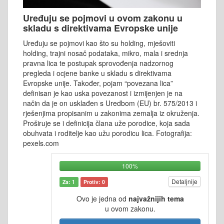
Uređuju se pojmovi u ovom zakonu u
skladu s direktivama Evropske unije
Uređuju se pojmovi kao što su holding, mješoviti
holding, trajni nosač podataka, mikro, mala i srednja
pravna lica te postupak sprovođenja nadzornog
pregleda i ocjene banke u skladu s direktivama
Evropske unije. Također, pojam “povezana lica”
definisan je kao uska povezanost i izmijenjen je na
način da je on usklađen s Uredbom (EU) br. 575/2013 i
rješenjima propisanim u zakonima zemalja iz okruženja.
Proširuje se i definicija člana uže porodice, koja sada
obuhvata i roditelje kao užu porodicu lica. Fotografija:
pexels.com
100%
Detaljnije
Za: 1
Protiv: 0
Ovo je jedna od
najvažnijih tema
u ovom zakonu.