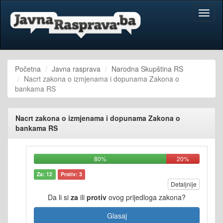
Toggl
naviga
Početna
Javna rasprava
Narodna Skupština RS
Nacrt zakona o izmjenama i dopunama Zakona o
bankama RS
Nacrt zakona o izmjenama i dopunama Zakona o
bankama RS
80%
20%
Za: 12
Protiv: 3
Detaljnije
Da li si
za
ili
protiv
ovog prijedloga zakona?
Glasaj