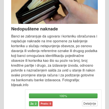
Nedopuštene naknade
Banci se zabranjuje da ugovara i korisniku obračunava i
naplaćuje naknade na ime opomene za kašnjenje
korisnika u slučaju neispunjenja obaveza, po osnovu
davanja ili vođenja referentne oznake ili drugog podatka
koji banci omogućava identifikaciju pojedinačne
obaveze ili korisnika kao što su poziv na broj, broj
kreditne partije i drugo, za izdavanje izvoda, odnosno
potvrde s naznačenjem salda za uvid u stanje ili nakon
svake promjene stanja računa i za podizanje gotovine
na bankomatu banke izdavaoca. Fotografija:
bljesak.info
100%
Detaljnije
Za: 2
Protiv: 0