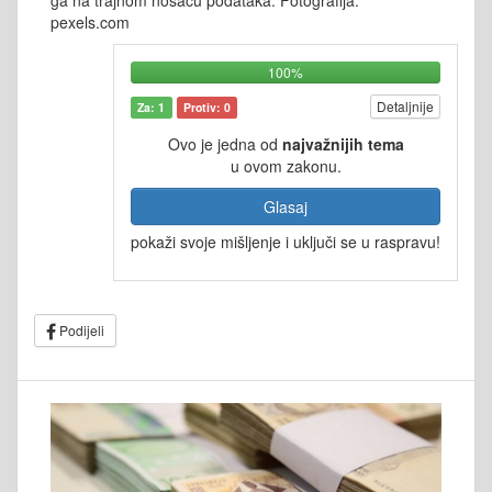
ga na trajnom nosaču podataka. Fotografija:
pexels.com
100%
Detaljnije
Za: 1
Protiv: 0
Ovo je jedna od
najvažnijih tema
u ovom zakonu.
Glasaj
pokaži svoje mišljenje i uključi se u raspravu!
Podijeli