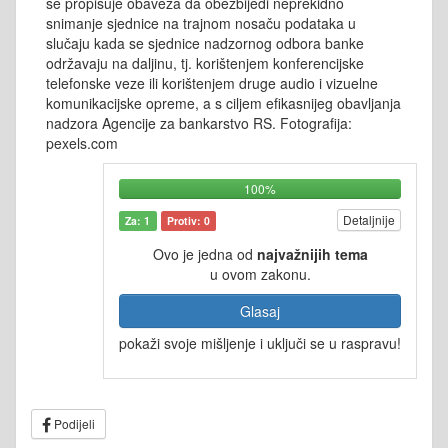
se propisuje obaveza da obezbijedi neprekidno
snimanje sjednice na trajnom nosaču podataka u
slučaju kada se sjednice nadzornog odbora banke
održavaju na daljinu, tj. korištenjem konferencijske
telefonske veze ili korištenjem druge audio i vizuelne
komunikacijske opreme, a s ciljem efikasnijeg obavljanja
nadzora Agencije za bankarstvo RS. Fotografija:
pexels.com
100%
Detaljnije
Za: 1
Protiv: 0
Ovo je jedna od
najvažnijih tema
u ovom zakonu.
Glasaj
pokaži svoje mišljenje i uključi se u raspravu!
Podijeli