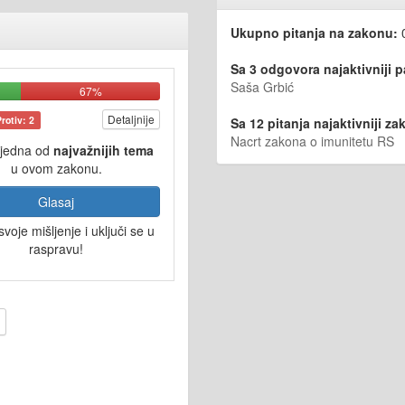
Ukupno pitanja na zakonu:
Sa 3 odgovora najaktivniji 
Saša Grbić
67%
Detaljnije
Protiv: 2
Sa 12 pitanja najaktivniji zak
Nacrt zakona o imunitetu RS
 jedna od
najvažnijih tema
u ovom zakonu.
Glasaj
svoje mišljenje i uključi se u
raspravu!