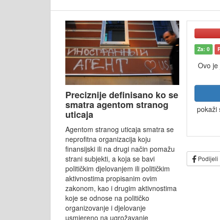
Za: 0
Ovo je
Preciznije definisano ko se
smatra agentom stranog
pokaži 
uticaja
Agentom stranog uticaja smatra se
neprofitna organizacija koju
finansijski ili na drugi način pomažu
strani subjekti, a koja se bavi
Podijeli
političkim djelovanjem ili političkim
aktivnostima propisanim ovim
zakonom, kao i drugim aktivnostima
koje se odnose na političko
organizovanje i djelovanje
usmjereno na ugrožavanje