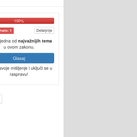
100%
Detaljnije
Protiv: 1
 jedna od
najvažnijih tema
u ovom zakonu.
Glasaj
svoje mišljenje i uključi se u
raspravu!