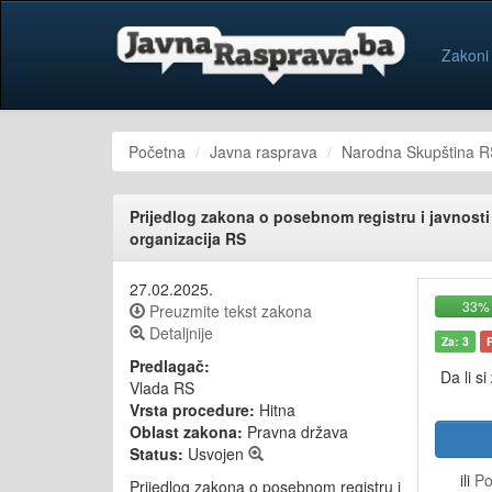
Zakoni
Početna
Javna rasprava
Narodna Skupština R
Prijedlog zakona o posebnom registru i javnosti
organizacija RS
27.02.2025.
33%
Preuzmite tekst zakona
Detaljnije
Za: 3
Predlagač:
Da li si
Vlada RS
Vrsta procedure:
Hitna
Oblast zakona:
Pravna država
Status:
Usvojen
ili
Po
Prijedlog zakona o posebnom registru i