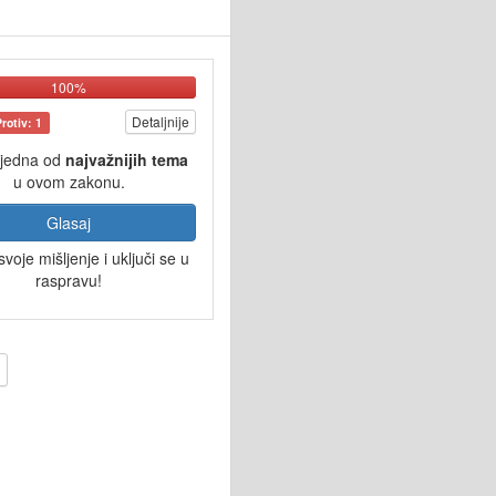
100%
Detaljnije
Protiv: 1
 jedna od
najvažnijih tema
u ovom zakonu.
Glasaj
svoje mišljenje i uključi se u
raspravu!