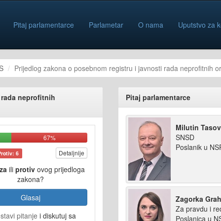
Pitaj parlamentarce
Parlametar
O nama
Uputstvo za k
S
Prijedlog zakona o posebnom registru i javnosti rada neprofitnih o
 rada neprofitnih
Pitaj parlamentarce
Milutin Taso
SNSD
67%
Poslanik u N
Detaljnije
Protiv: 6
za
ili
protiv
ovog prijedloga
zakona?
Glasaj
Zagorka Gra
Za pravdu i re
stavi pitanje
i diskutuj sa
Poslanica u 