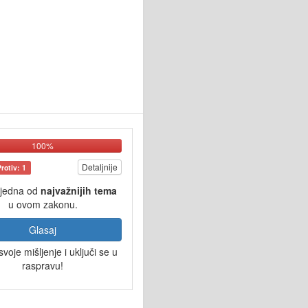
100%
Detaljnije
Protiv: 1
 jedna od
najvažnijih tema
u ovom zakonu.
Glasaj
svoje mišljenje i uključi se u
raspravu!