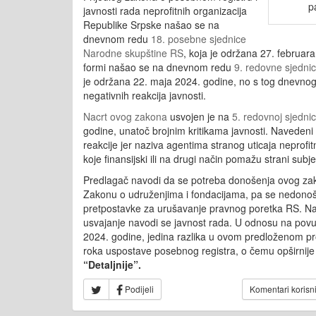
p
javnosti rada neprofitnih organizacija
Republike Srpske našao se na
dnevnom redu
18. posebne sjednice
Narodne skupštine RS
, koja je održana 27. februara
formi našao se na dnevnom redu
9. redovne sjedni
je održana 22. maja 2024. godine, no s tog dnevno
negativnih reakcija javnosti.
Nacrt ovog zakona
usvojen je na
5. redovnoj sjedni
godine, unatoč brojnim kritikama javnosti. Navedeni 
reakcije jer naziva agentima stranog uticaja neprof
koje finansijski ili na drugi način pomažu strani subje
Predlagač navodi da se potreba donošenja ovog za
Zakonu o udruženjima i fondacijama, pa se nedono
pretpostavke za urušavanje pravnog poretka RS. Nada
usvajanje
navodi se javnost rada
. U odnosu na povu
2024. godine, jedina razlika u ovom predloženom pr
roka uspostave posebnog registra, o čemu opširnije m
“Detaljnije”.
Podijeli
Komentari korisn