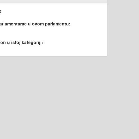
0
parlamentarac u ovom parlamentu:
on u istoj kategoriji: