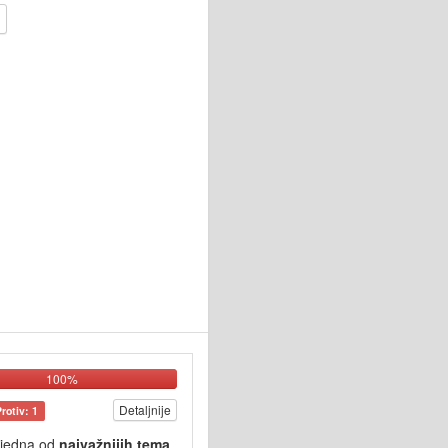
100%
Detaljnije
Protiv: 1
 jedna od
najvažnijih tema