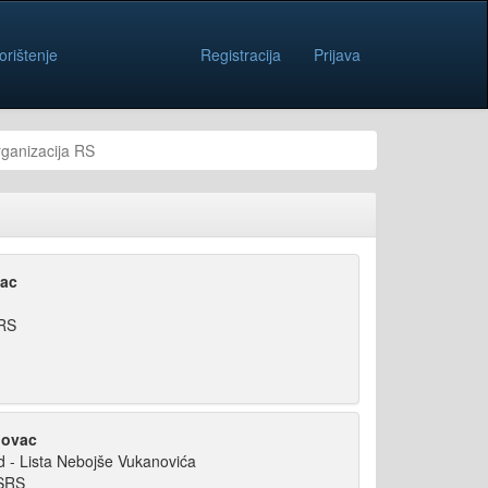
orištenje
Registracija
Prijava
rganizacija RS
vac
SRS
hovac
d - Lista Nebojše Vukanovića
NSRS