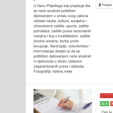
Podijeli
U članu Prijedloga koji propisuje šta
se neće smatrati političkim
djelovanjem u smislu ovog zakona
(oblasti nauke, kulture, socijalne i
zdravstvene zaštite, sporta, zaštite
potrošača, zaštite prava nacionalnih
manjina i lica s invaliditetom, zaštite
životne sredine, borbe protiv
korupcije, filantropije, volonterstva i
informisanja) dodato je da se
političkim djelovanjem neće smatrati
ni djelovanje u okviru Ustavom
zagarantovanih prava i sloboda.
Fotografija: katera.news
Za: 0
Ovo je