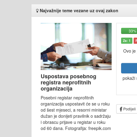
Najvažnije teme vezane uz ovaj zakon
33%
Za: 1
Ovo je
Uspostava posebnog
pokaži 
registra neprofitnih
organizacija
Posebni registar neprofitnih
organizacija uspostavit će se u roku
Podijeli
od šest mjeseci, a resorni ministar
dužan je donijeti pravilnik o sadržaju
i obrascu prijave u registar u roku
od 60 dana. Fotografija: freepik.com