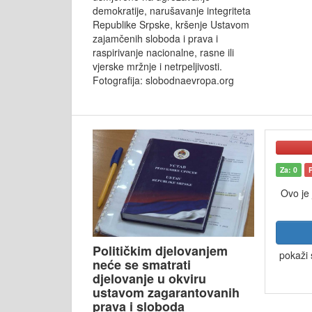
demokratije, narušavanje integriteta
Republike Srpske, kršenje Ustavom
zajamčenih sloboda i prava i
raspirivanje nacionalne, rasne ili
vjerske mržnje i netrpeljivosti.
Fotografija: slobodnaevropa.org
Za: 0
Ovo je
Političkim djelovanjem
pokaži 
neće se smatrati
djelovanje u okviru
ustavom zagarantovanih
prava i sloboda