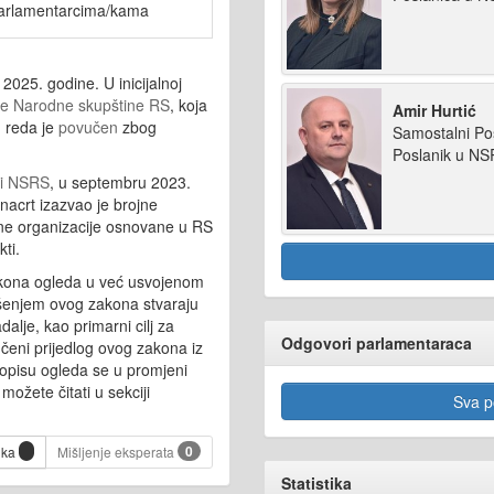
arlamentarcima/kama
 2025. godine. U inicijalnoj
ce Narodne skupštine RS
, koja
Amir Hurtić
g reda je
povučen
zbog
Samostalni Po
Poslanik u N
ci NSRS
, u septembru 2023.
nacrt izazvao je brojne
itne organizacije osnovane u RS
kti.
kona ogleda u već usvojenom
šenjem ovog zakona stvaraju
lje, kao primarni cilj za
Odgovori parlamentaraca
čeni prijedlog ovog zakona iz
opisu ogleda se u promjeni
ožete čitati u sekciji
Sva po
0
ika
Mišljenje eksperata
Statistika