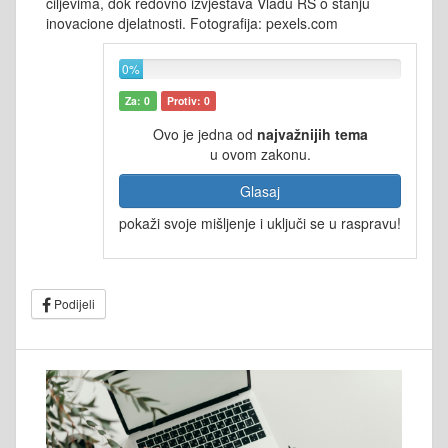
ciljevima, dok redovno izvještava Vladu RS o stanju
inovacione djelatnosti. Fotografija: pexels.com
0%
Za: 0
Protiv: 0
Ovo je jedna od
najvažnijih tema
u ovom zakonu.
Glasaj
pokaži svoje mišljenje i uključi se u raspravu!
Podijeli