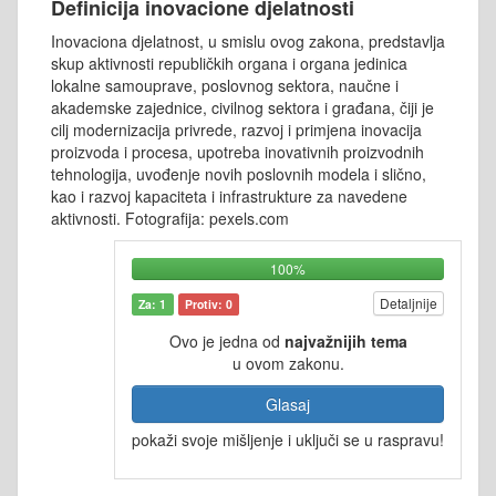
Definicija inovacione djelatnosti
Inovaciona djelatnost, u smislu ovog zakona, predstavlja
skup aktivnosti republičkih organa i organa jedinica
lokalne samouprave, poslovnog sektora, naučne i
akademske zajednice, civilnog sektora i građana, čiji je
cilj modernizacija privrede, razvoj i primjena inovacija
proizvoda i procesa, upotreba inovativnih proizvodnih
tehnologija, uvođenje novih poslovnih modela i slično,
kao i razvoj kapaciteta i infrastrukture za navedene
aktivnosti. Fotografija: pexels.com
100%
Detaljnije
Za: 1
Protiv: 0
Ovo je jedna od
najvažnijih tema
u ovom zakonu.
Glasaj
pokaži svoje mišljenje i uključi se u raspravu!