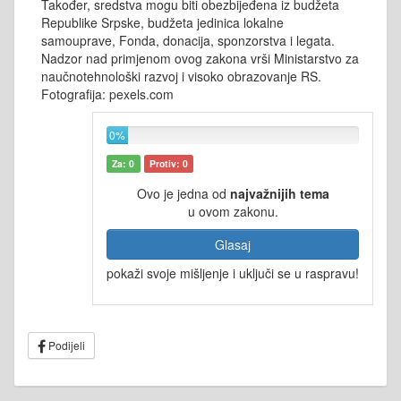
Također, sredstva mogu biti obezbijeđena iz budžeta
Republike Srpske, budžeta jedinica lokalne
samouprave, Fonda, donacija, sponzorstva i legata.
Nadzor nad primjenom ovog zakona vrši Ministarstvo za
naučnotehnološki razvoj i visoko obrazovanje RS.
Fotografija: pexels.com
0%
Za: 0
Protiv: 0
Ovo je jedna od
najvažnijih tema
u ovom zakonu.
Glasaj
pokaži svoje mišljenje i uključi se u raspravu!
Podijeli