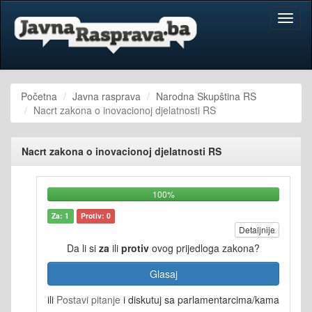
Toggl
naviga
Početna
Javna rasprava
Narodna Skupština RS
Nacrt zakona o inovacionoj djelatnosti RS
Nacrt zakona o inovacionoj djelatnosti RS
100%
Za: 1
Protiv: 0
Detaljnije
Da li si
za
ili
protiv
ovog prijedloga zakona?
Glasaj
ili
Postavi pitanje
i diskutuj sa parlamentarcima/kama