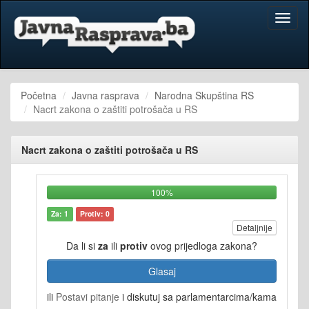
Toggl
naviga
Početna
Javna rasprava
Narodna Skupština RS
Nacrt zakona o zaštiti potrošača u RS
Nacrt zakona o zaštiti potrošača u RS
100%
Za: 1
Protiv: 0
Detaljnije
Da li si
za
ili
protiv
ovog prijedloga zakona?
Glasaj
ili
Postavi pitanje
i diskutuj sa parlamentarcima/kama