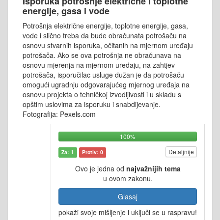
Isporuka potrošnje električne i toplotne
energije, gasa i vode
Potrošnja električne energije, toplotne energije, gasa,
vode i slično treba da bude obračunata potrošaču na
osnovu stvarnih isporuka, očitanih na mjernom uređaju
potrošača. Ako se ova potrošnja ne obračunava na
osnovu mjerenja na mjernom uređaju, na zahtjev
potrošača, isporučilac usluge dužan je da potrošaču
omogući ugradnju odgovarajućeg mjernog uređaja na
osnovu projekta o tehničkoj izvodljivosti i u skladu s
opštim uslovima za isporuku i snabdijevanje.
Fotografija: Pexels.com
100%
Detaljnije
Za: 1
Protiv: 0
Ovo je jedna od
najvažnijih tema
u ovom zakonu.
Glasaj
pokaži svoje mišljenje i uključi se u raspravu!