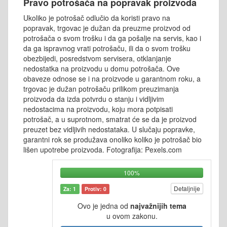
Pravo potrošača na popravak proizvoda
Ukoliko je potrošač odlučio da koristi pravo na
popravak, trgovac je dužan da preuzme proizvod od
potrošača o svom trošku i da ga pošalje na servis, kao i
da ga ispravnog vrati potrošaču, ili da o svom trošku
obezbijedi, posredstvom servisera, otklanjanje
nedostatka na proizvodu u domu potrošača. Ove
obaveze odnose se i na proizvode u garantnom roku, a
trgovac je dužan potrošaču prilikom preuzimanja
proizvoda da izda potvrdu o stanju i vidljivim
nedostacima na proizvodu, koju mora potpisati
potrošač, a u suprotnom, smatrat će se da je proizvod
preuzet bez vidljivih nedostataka. U slučaju popravke,
garantni rok se produžava onoliko koliko je potrošač bio
lišen upotrebe proizvoda. Fotografija: Pexels.com
100%
Detaljnije
Za: 1
Protiv: 0
Ovo je jedna od
najvažnijih tema
u ovom zakonu.