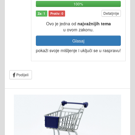
100%
Detaljnije
Za: 1
Protiv: 0
Ovo je jedna od
najvažnijih tema
u ovom zakonu.
Glasaj
pokaži svoje mišljenje i uključi se u raspravu!
Podijeli