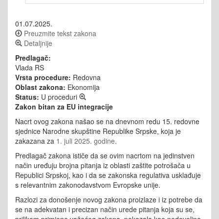
01.07.2025.
Preuzmite tekst zakona
Detaljnije
Predlagač:
Vlada RS
Vrsta procedure:
Redovna
Oblast zakona:
Ekonomija
Status:
U proceduri
Zakon bitan za EU integracije
Nacrt ovog zakona našao se na dnevnom redu 15. redovne
sjednice Narodne skupštine Republike Srpske, koja je
zakazana za
1. juli 2025. godine
.
Predlagač zakona ističe da se ovim nacrtom na jedinstven
način uređuju brojna pitanja iz oblasti zaštite potrošača u
Republici Srpskoj, kao i da se zakonska regulativa usklađuje
s relevantnim zakonodavstvom Evropske unije.
Razlozi za donošenje novog zakona proizlaze i iz potrebe da
se na adekvatan i precizan način urede pitanja koja su se,
prilikom primjene važećeg zakona, pokazala kao nedovoljno