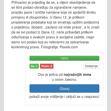
Prihvaćen je prijedlog da se, s ciljem obezbjeđenja da
se lični podaci obrađuju za ograničene namjene,
propišu jasne i izričite namjene koje će spriječiti široku
primjenu ili zloupotrebu. U članu 12. je prilikom
propisivanja podataka koji se smatraju opštim podacima
o pojedincu, dodato: „zavisno od vrste prava“, a to znači
da se svi podaci iz člana 12. neće pribavljati prilikom
odlučivanja o svakom pravu iz socijalne zaštite, nego
samo oni podaci koji su relevantni za ostvarivanje
konkretnog prava. Fotografija: Pexels.com
100%
Detaljnije
Za: 1
Protiv: 0
Ovo je jedna od
najvažnijih tema
u ovom zakonu.
Glasaj
pokaži svoje mišljenje i uključi se u raspravu!