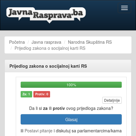
Toggl
naviga
Početna
Javna rasprava
Narodna Skupština RS
Prijedlog zakona o socijalnoj karti RS
Prijedlog zakona o socijalnoj karti RS
100%
Za: 1
Protiv: 0
Detaljnije
Da li si
za
ili
protiv
ovog prijedloga zakona?
Glasaj
ili
Postavi pitanje
i diskutuj sa parlamentarcima/kama