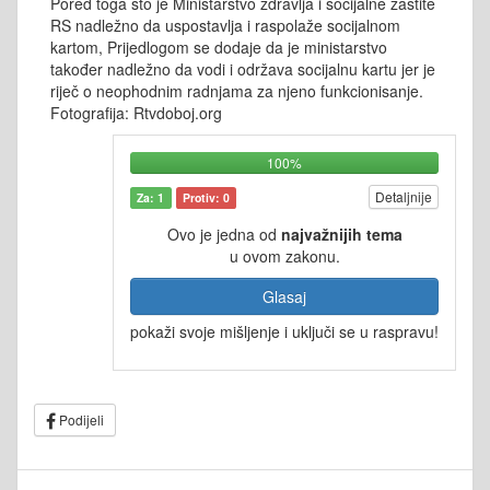
Pored toga što je Ministarstvo zdravlja i socijalne zaštite
RS nadležno da uspostavlja i raspolaže socijalnom
kartom, Prijedlogom se dodaje da je ministarstvo
također nadležno da vodi i održava socijalnu kartu jer je
riječ o neophodnim radnjama za njeno funkcionisanje.
Fotografija: Rtvdoboj.org
100%
Detaljnije
Za: 1
Protiv: 0
Ovo je jedna od
najvažnijih tema
u ovom zakonu.
Glasaj
pokaži svoje mišljenje i uključi se u raspravu!
Podijeli