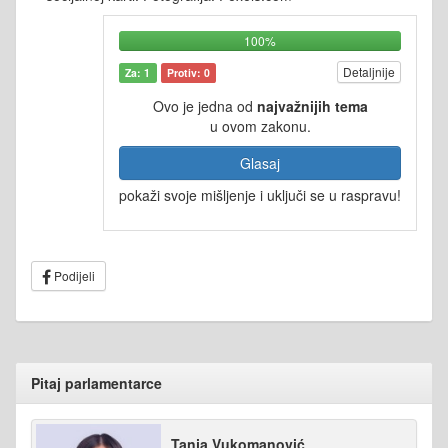
100%
Detaljnije
Za: 1
Protiv: 0
Ovo je jedna od
najvažnijih tema
u ovom zakonu.
Glasaj
pokaži svoje mišljenje i uključi se u raspravu!
Podijeli
Pitaj parlamentarce
Tanja Vukomanović