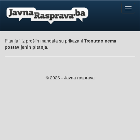
Toggl
naviga
Pitanja i iz prošlih mandata su prikazani
Trenutno nema
postavljenih pitanja.
© 2026 - Javna rasprava