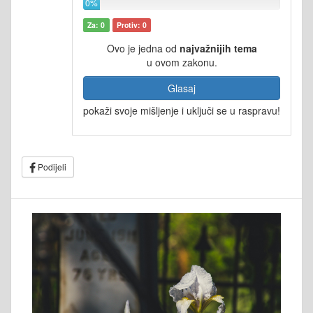
0%
Za: 0
Protiv: 0
Ovo je jedna od
najvažnijih tema
u ovom zakonu.
Glasaj
pokaži svoje mišljenje i uključi se u raspravu!
Podijeli