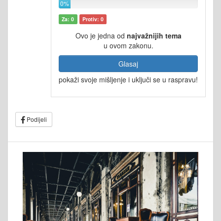
0%
Za: 0
Protiv: 0
Ovo je jedna od
najvažnijih tema
u ovom zakonu.
Glasaj
pokaži svoje mišljenje i uključi se u raspravu!
Podijeli