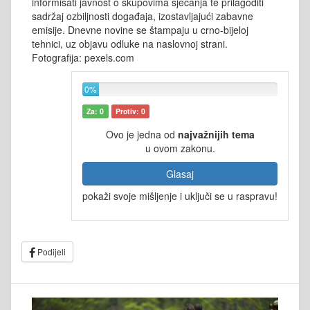
informisati javnost o skupovima sjećanja te prilagoditi
sadržaj ozbiljnosti događaja, izostavljajući zabavne
emisije. Dnevne novine se štampaju u crno-bijeloj
tehnici, uz objavu odluke na naslovnoj strani.
Fotografija: pexels.com
0%
Za: 0
Protiv: 0
Ovo je jedna od
najvažnijih tema
u ovom zakonu.
Glasaj
pokaži svoje mišljenje i uključi se u raspravu!
Podijeli