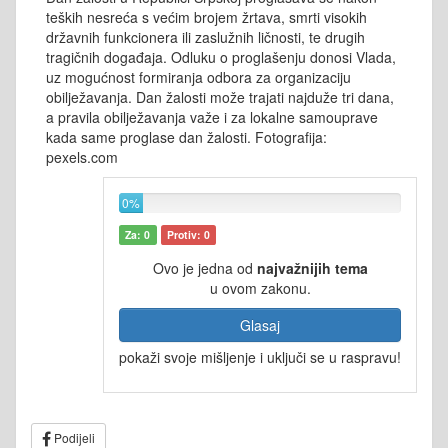
teških nesreća s većim brojem žrtava, smrti visokih
državnih funkcionera ili zaslužnih ličnosti, te drugih
tragičnih događaja. Odluku o proglašenju donosi Vlada,
uz mogućnost formiranja odbora za organizaciju
obilježavanja. Dan žalosti može trajati najduže tri dana,
a pravila obilježavanja važe i za lokalne samouprave
kada same proglase dan žalosti. Fotografija:
pexels.com
0%
Za: 0
Protiv: 0
Ovo je jedna od
najvažnijih tema
u ovom zakonu.
Glasaj
pokaži svoje mišljenje i uključi se u raspravu!
Podijeli