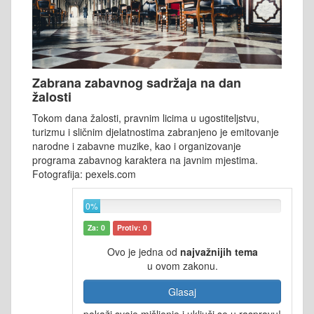
Zabrana zabavnog sadržaja na dan
žalosti
Tokom dana žalosti, pravnim licima u ugostiteljstvu,
turizmu i sličnim djelatnostima zabranjeno je emitovanje
narodne i zabavne muzike, kao i organizovanje
programa zabavnog karaktera na javnim mjestima.
Fotografija: pexels.com
0%
Za: 0
Protiv: 0
Ovo je jedna od
najvažnijih tema
u ovom zakonu.
Glasaj
pokaži svoje mišljenje i uključi se u raspravu!