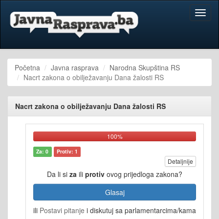
Toggl
naviga
Početna
Javna rasprava
Narodna Skupština RS
Nacrt zakona o obilježavanju Dana žalosti RS
Nacrt zakona o obilježavanju Dana žalosti RS
100%
Za: 0
Protiv: 1
Detaljnije
Da li si
za
ili
protiv
ovog prijedloga zakona?
Glasaj
ili
Postavi pitanje
i diskutuj sa parlamentarcima/kama