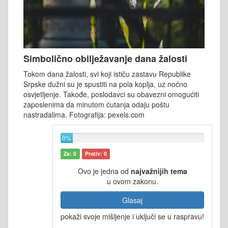
Simbolično obilježavanje dana žalosti
Tokom dana žalosti, svi koji ističu zastavu Republike
Srpske dužni su je spustiti na pola koplja, uz noćno
osvjetljenje. Takođe, poslodavci su obavezni omogućiti
zaposlenima da minutom ćutanja odaju poštu
nastradalima. Fotografija: pexels.com
0%
Za: 0
Protiv: 0
Ovo je jedna od
najvažnijih tema
u ovom zakonu.
Glasaj
pokaži svoje mišljenje i uključi se u raspravu!