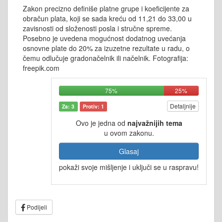
Zakon precizno definiše platne grupe i koeficijente za
obračun plata, koji se sada kreću od 11,21 do 33,00 u
zavisnosti od složenosti posla i stručne spreme.
Posebno je uvedena mogućnost dodatnog uvećanja
osnovne plate do 20% za izuzetne rezultate u radu, o
čemu odlučuje gradonačelnik ili načelnik. Fotografija:
freepik.com
75%
25%
Detaljnije
Za: 3
Protiv: 1
Ovo je jedna od
najvažnijih tema
u ovom zakonu.
Glasaj
pokaži svoje mišljenje i uključi se u raspravu!
Podijeli