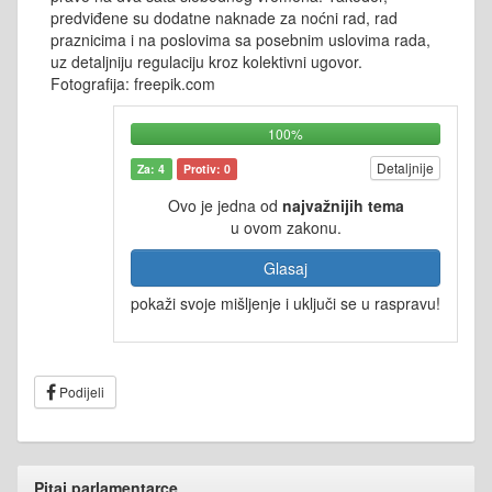
predviđene su dodatne naknade za noćni rad, rad
praznicima i na poslovima sa posebnim uslovima rada,
uz detaljniju regulaciju kroz kolektivni ugovor.
Fotografija: freepik.com
100%
Detaljnije
Za: 4
Protiv: 0
Ovo je jedna od
najvažnijih tema
u ovom zakonu.
Glasaj
pokaži svoje mišljenje i uključi se u raspravu!
Podijeli
Pitaj parlamentarce