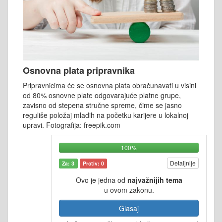
Osnovna plata pripravnika
Pripravnicima će se osnovna plata obračunavati u visini
od 80% osnovne plate odgovarajuće platne grupe,
zavisno od stepena stručne spreme, čime se jasno
reguliše položaj mladih na početku karijere u lokalnoj
upravi. Fotografija: freepik.com
100%
Detaljnije
Za: 3
Protiv: 0
Ovo je jedna od
najvažnijih tema
u ovom zakonu.
Glasaj