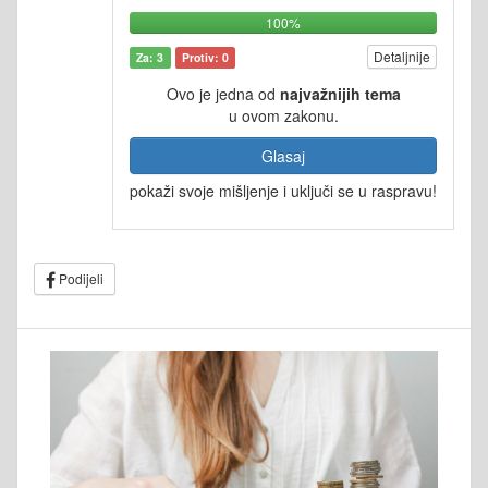
100%
Detaljnije
Za: 3
Protiv: 0
Ovo je jedna od
najvažnijih tema
u ovom zakonu.
Glasaj
pokaži svoje mišljenje i uključi se u raspravu!
Podijeli