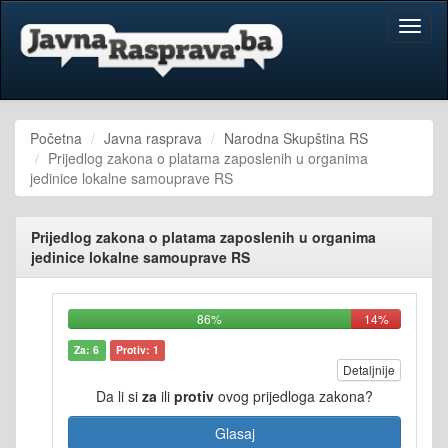
Toggl
naviga
Početna
Javna rasprava
Narodna Skupština RS
Prijedlog zakona o platama zaposlenih u organima
jedinice lokalne samouprave RS
Prijedlog zakona o platama zaposlenih u organima
jedinice lokalne samouprave RS
86%
14%
Za: 6
Protiv: 1
Detaljnije
Da li si
za
ili
protiv
ovog prijedloga zakona?
Glasaj