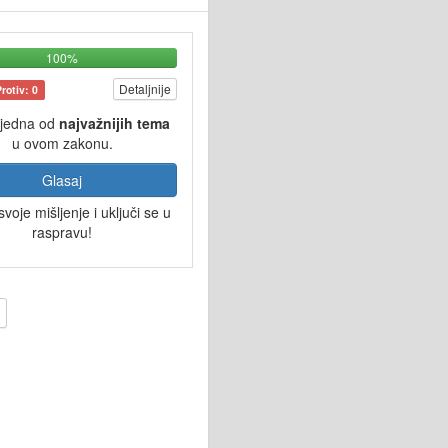
100%
Detaljnije
Protiv: 0
 jedna od
najvažnijih tema
u ovom zakonu.
Glasaj
svoje mišljenje i uključi se u
raspravu!