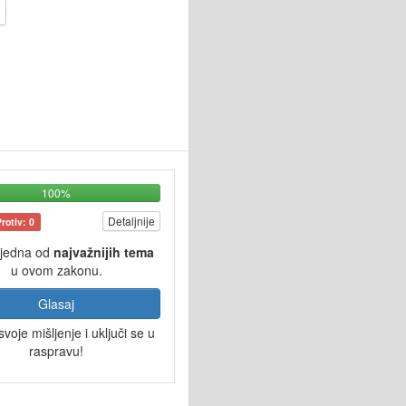
100%
Detaljnije
Protiv: 0
 jedna od
najvažnijih tema
u ovom zakonu.
Glasaj
svoje mišljenje i uključi se u
raspravu!