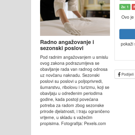
Za: 1
Ovo je
Radno angažovanje i
pokaži 
sezonski poslovi
Pod radnim angažovanjem u smislu
ovog zakona podrazumijeva se
obavljanje rada van radnog odnosa
Podijeli
uz novčanu naknadu. Sezonski
poslovi su poslovi u poljoprivredi,
šumarstvu, ribolovu i turizmu, koji se
obavljaju u određenim periodima
godine, kada postoji povećana
potreba za radom zbog sezonske
prirode djelatnosti, i traju ograničeno
vrijeme, u skladu s važećim
propisima. Fotografija: Pexels.com