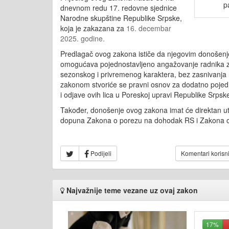
p
dnevnom redu 17. redovne sjednice
Narodne skupštine Republike Srpske,
koja je zakazana za
16. decembar
2025. godine.
Predlagač ovog zakona ističe da njegovim donošenje
omogućava pojednostavljeno angažovanje radnika 
sezonskog i privremenog karaktera, bez zasnivanj
zakonom stvoriće se pravni osnov za dodatno pojedn
i odjave ovih lica u Poreskoj upravi Republike Srpsk
Također, donošenje ovog zakona imat će direktan ut
dopuna Zakona o porezu na dohodak RS i Zakona o
Podijeli
Komentari korisn
Najvažnije teme vezane uz ovaj zakon
17%