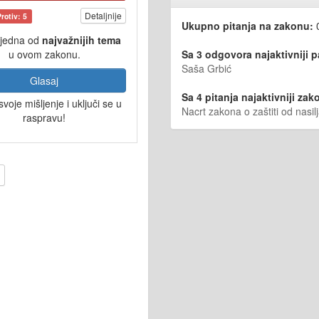
Detaljnije
Protiv: 5
Ukupno pitanja na zakonu:
 jedna od
najvažnijih tema
Sa 3 odgovora najaktivniji 
u ovom zakonu.
Saša Grbić
Glasaj
Sa 4 pitanja najaktivniji zako
svoje mišljenje i uključi se u
Nacrt zakona o zaštiti od nasi
raspravu!