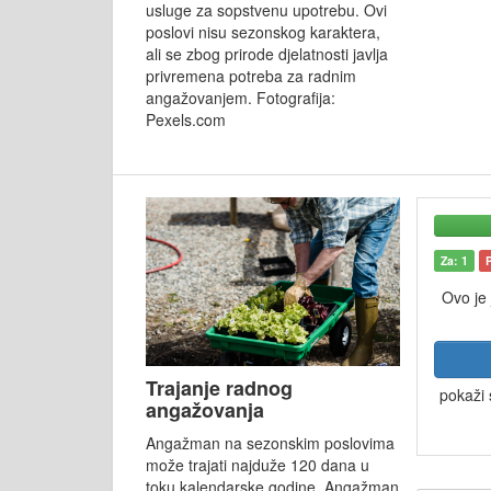
usluge za sopstvenu upotrebu. Ovi
poslovi nisu sezonskog karaktera,
ali se zbog prirode djelatnosti javlja
privremena potreba za radnim
angažovanjem. Fotografija:
Pexels.com
Za: 1
Ovo je
Trajanje radnog
pokaži 
angažovanja
Angažman na sezonskim poslovima
može trajati najduže 120 dana u
toku kalendarske godine. Angažman