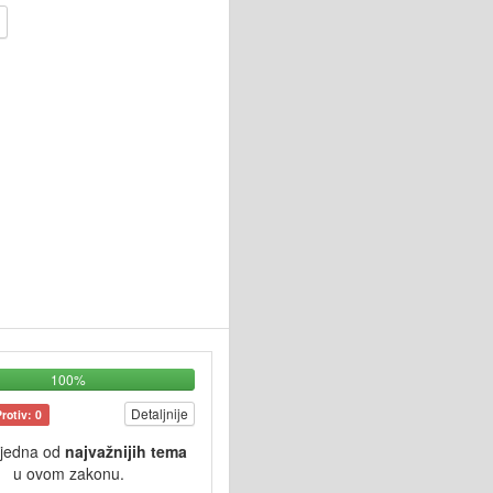
100%
Detaljnije
Protiv: 0
 jedna od
najvažnijih tema
u ovom zakonu.