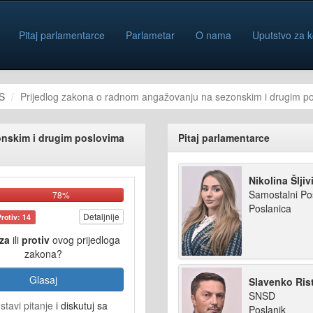
Pitaj parlamentarce
Parlametar
O nama
Uputstvo za k
S
Prijedlog zakona o radnom angažovanju na sezonskim i drugim p
onskim i drugim poslovima
Pitaj parlamentarce
Nikolina Šljiv
Samostalni Po
78%
Poslanica
Detaljnije
Protiv: 14
za
ili
protiv
ovog prijedloga
zakona?
Glasaj
Slavenko Rist
SNSD
stavi pitanje
i diskutuj sa
Poslanik