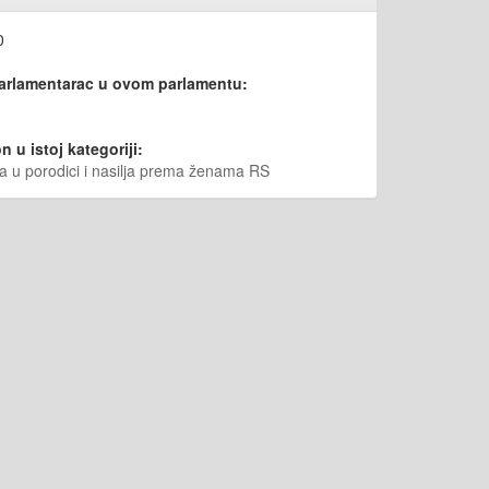
0
parlamentarac u ovom parlamentu:
n u istoj kategoriji:
lja u porodici i nasilja prema ženama RS