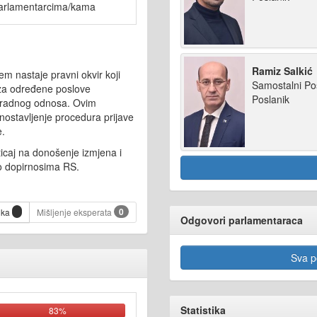
arlamentarcima/kama
Ramiz Salkić
m nastaje pravni okvir koji
Samostalni Po
za određene poslove
Poslanik
a radnog odnosa. Ovim
ostavljenje procedura prijave
e.
icaj na donošenje izmjena i
 dopirnosima RS.
0
ika
Mišljenje eksperata
Odgovori parlamentaraca
Sva po
Statistika
83%