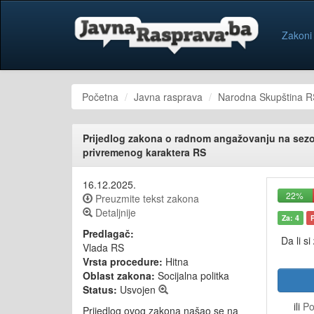
Zakoni
Početna
Javna rasprava
Narodna Skupština R
Prijedlog zakona o radnom angažovanju na sez
privremenog karaktera RS
16.12.2025.
22%
Preuzmite tekst zakona
Detaljnije
Za: 4
Predlagač:
Da li si
Vlada RS
Vrsta procedure:
Hitna
Oblast zakona:
Socijalna politka
Status:
Usvojen
ili
Po
Prijedlog ovog zakona našao se na