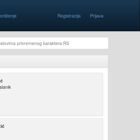
orištenje
Registracija
Prijava
oslovima privremenog karaktera RS
ić
slanik
ić