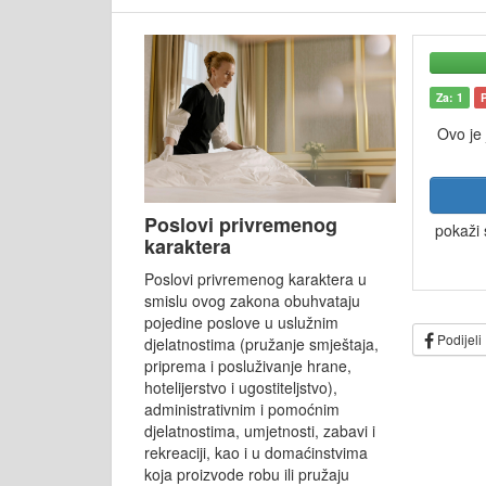
Za: 1
Ovo je
Poslovi privremenog
pokaži 
karaktera
Poslovi privremenog karaktera u
smislu ovog zakona obuhvataju
pojedine poslove u uslužnim
Podijeli
djelatnostima (pružanje smještaja,
priprema i posluživanje hrane,
hotelijerstvo i ugostiteljstvo),
administrativnim i pomoćnim
djelatnostima, umjetnosti, zabavi i
rekreaciji, kao i u domaćinstvima
koja proizvode robu ili pružaju