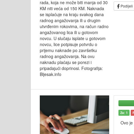
rada, koja ne može biti manja od 30
Podijeli
KM niti veća od 150 KM. Naknada
se isplaćuje na kraju svakog dana
radnog angažovanja ili u drugim
utvrđenim rokovima, na račun radno
angažovanog lica ili u gotovom
novcu. U slučaju isplate u gotovom
novcu, lice potpisuje potvrdu o
prijemu naknade po završetku
radnog angažovanja. Na ovu
naknadu plaćaju se porezi i
pripadajući doprinosi. Fotografija:
Bljesak.info
Za: 1
Ovo je