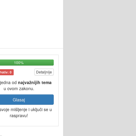
100%
Detaljnije
Protiv: 0
 jedna od
najvažnijih tema
u ovom zakonu.
Glasaj
svoje mišljenje i uključi se u
raspravu!