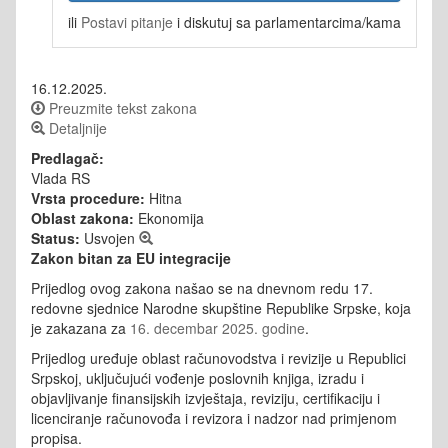
ili
Postavi pitanje
i diskutuj sa parlamentarcima/kama
16.12.2025.
Preuzmite tekst zakona
Detaljnije
Predlagač:
Vlada RS
Vrsta procedure:
Hitna
Oblast zakona:
Ekonomija
Status:
Usvojen
Zakon bitan za EU integracije
Prijedlog ovog zakona našao se na dnevnom redu 17.
redovne sjednice Narodne skupštine Republike Srpske, koja
je zakazana za
16. decembar 2025. godine
.
Prijedlog uređuje oblast računovodstva i revizije u Republici
Srpskoj, uključujući vođenje poslovnih knjiga, izradu i
objavljivanje finansijskih izvještaja, reviziju, certifikaciju i
licenciranje računovođa i revizora i nadzor nad primjenom
propisa.