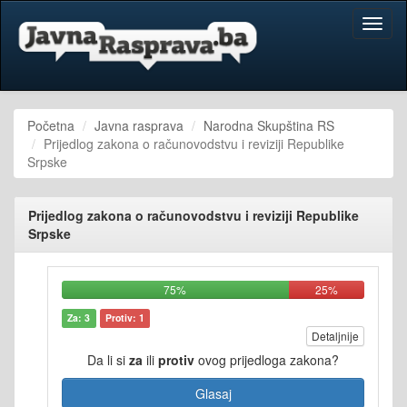
Toggl
naviga
Početna
Javna rasprava
Narodna Skupština RS
Prijedlog zakona o računovodstvu i reviziji Republike
Srpske
Prijedlog zakona o računovodstvu i reviziji Republike
Srpske
75%
25%
Za: 3
Protiv: 1
Detaljnije
Da li si
za
ili
protiv
ovog prijedloga zakona?
Glasaj