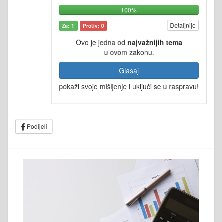
100%
Detaljnije
Za: 1
Protiv: 0
Ovo je jedna od
najvažnijih tema
u ovom zakonu.
Glasaj
pokaži svoje mišljenje i uključi se u raspravu!
Podijeli