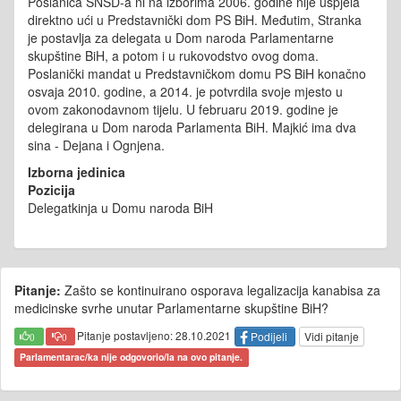
Poslanica SNSD-a ni na izborima 2006. godine nije uspjela
direktno ući u Predstavnički dom PS BiH. Međutim, Stranka
je postavlja za delegata u Dom naroda Parlamentarne
skupštine BiH, a potom i u rukovodstvo ovog doma.
Poslanički mandat u Predstavničkom domu PS BiH konačno
osvaja 2010. godine, a 2014. je potvrdila svoje mjesto u
ovom zakonodavnom tijelu. U februaru 2019. godine je
delegirana u Dom naroda Parlamenta BiH. Majkić ima dva
sina - Dejana i Ognjena.
Izborna jedinica
Pozicija
Delegatkinja u Domu naroda BiH
Pitanje:
Zašto se kontinuirano osporava legalizacija kanabisa za
medicinske svrhe unutar Parlamentarne skupštine BiH?
Pitanje postavljeno: 28.10.2021
Podijeli
Vidi pitanje
0
0
Parlamentarac/ka nije odgovorio/la na ovo pitanje.