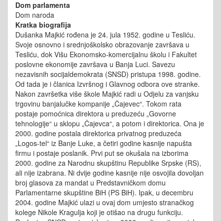
Dom parlamenta
Dom naroda
Kratka biografija
Dušanka Majkić rođena je 24. jula 1952. godine u Tesliću.
Svoje osnovno i srednjoškolsko obrazovanje završava u
Tesliću, dok Višu Ekonomsko-komercijalnu školu i Fakultet
poslovne ekonomije završava u Banja Luci. Savezu
nezavisnih socijaldemokrata (SNSD) pristupa 1998. godine.
Od tada je i članica Izvršnog i Glavnog odbora ove stranke.
Nakon završetka više škole Majkić radi u Odjelu za vanjsku
trgovinu banjalučke kompanije „Čajevec“. Tokom rata
postaje pomoćnica direktora u preduzeću „Govorne
tehnologije“ u sklopu „Čajevca“, a potom i direktorica. Ona je
2000. godine postala direktorica privatnog preduzeća
„Logos-tel“ iz Banje Luke, a četiri godine kasnije napušta
firmu i postaje poslanik. Prvi put se okušala na izborima
2000. godine za Narodnu skupštinu Republike Srpske (RS),
ali nije izabrana. Ni dvije godine kasnije nije osvojila dovoljan
broj glasova za mandat u Predstavničkom domu
Parlamentarne skupštine BiH (PS BiH). Ipak, u decembru
2004. godine Majkić ulazi u ovaj dom umjesto stranačkog
kolege Nikole Kragulja koji je otišao na drugu funkciju.