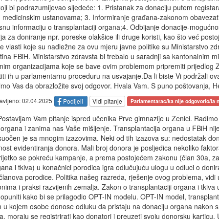
koji bi podrazumijevao sljedeće: 1. Pristanak za donaciju putem regista
li u medicinskim ustanovama; 3. Informiranje građana-zakonom obavezati 
nu informaciju o transplantaciji organa;4. Odbijanje donacije-mogućno
ja za doniranje npr. poreske olakšice ili druge koristi, kao što već posto
je vlasti koje su nadležne za ovu mjeru javne politike su Ministarstvo zd
na FBiH. Ministarstvo zdravsta bi trebalo u saradnji sa kantonalnim mi
inim organizacijama koje se bave ovim problemom pripremiti prijedlog
ti ih u parlamentarnu proceduru na usvajanje.Da li biste Vi podržali ov
mo Vas da obrazložite svoj odgovor. Hvala Vam. S puno poštovanja, H
tavljeno: 02.04.2025
Podijeli
Vidi pitanje
Parlamentarac/ka nije odgovorio/la n
ostavljam Vam pitanje ispred učenika Prve gimnazije u Zenici. Radimo
organa i zanima nas Vaše mišljenje. Transplantacija organa u FBiH nij
 suočen je sa mnogim izazovima. Neki od tih izazova su: nedostatak do
ost evidentiranja donora. Mali broj donora je posljedica nekoliko faktor
, rijetko se pokreću kampanje, a prema postojećem zakonu (član 30a, z
ana i tkiva) u konačnici porodica igra odlučujuću ulogu u odluci o doni
lanova porodice. Politika našeg razreda, rješenje ovog problema, vidi
onima i praksi razvijenih zemalja. Zakon o transplantaciji organa i tkiva 
 i dopuniti kako bi se prilagodio OPT-IN modelu. OPT-IN model, transplan
 u kojem osobe donose odluku da pristaju na donaciju organa nakon sm
a, moraju se registrirati kao donatori i preuzeti svoju donorsku karticu