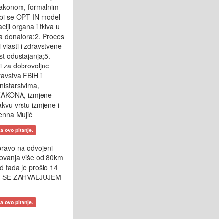
n zakonom, formalnim
 bi se OPT-IN model
ciji organa i tkiva u
ra donatora;2. Proces
vlasti i zdravstvene
st odustajanja;5.
ji za dobrovoljne
ravstva FBiH i
nistarstvima,
 ZAKONA, izmjene
akvu vrstu izmjene i
enna Mujić
a ovo pitanje.
pravo na odvojeni
anovanja više od 80km
d tada je prošlo 14
IJED SE ZAHVALJUJEM
a ovo pitanje.