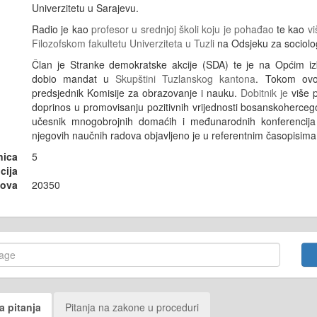
Univerzitetu u Sarajevu.
Radio je kao
profesor u srednjoj školi koju je pohađao
te kao
vi
Filozofskom fakultetu Univerziteta u Tuzli
na Odsjeku za sociologi
Član je Stranke demokratske akcije (SDA) te je na Općim i
dobio mandat u
Skupštini Tuzlanskog kantona
. Tokom ovo
predsjednik Komisije za obrazovanje i nauku.
Dobitnik je
više p
doprinos u promovisanju pozitivnih vrijednosti bosanskoherceg
učesnik mnogobrojnih domaćih i međunarodnih konferencija 
njegovih naučnih radova objavljeno je u referentnim časopisima
nica
5
cija
sova
20350
a pitanja
Pitanja na zakone u proceduri