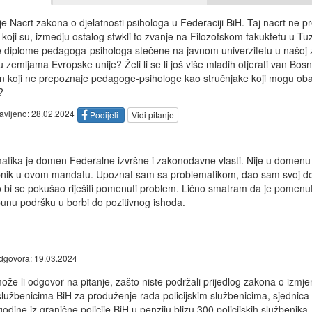
e Nacrt zakona o djelatnosti psihologa u Federaciji BiH. Taj nacrt ne 
ji su, izmedju ostalog stwkli to zvanje na Filozofskom fakuktetu u Tuzli.
e diplome pedagoga-psihologa stečene na javnom univerzitetu u našoj ze
 u zemljama Evropske unije? Želi li se li još više mladih otjerati van Bo
 koji ne prepoznaje pedagoge-psihologe kao stručnjake koji mogu obavl
?
tavljeno: 28.02.2024
Podijeli
Vidi pitanje
tika je domen Federalne izvršne i zakonodavne vlasti. Nije u domenu
pnik u ovom mandatu. Upoznat sam sa problematikom, dao sam svoj do
 bi se pokušao riješiti pomenuti problem. Lično smatram da je pomenut
punu podršku u borbi do pozitivnog ishoda.
dgovora: 19.03.2024
ože li odgovor na pitanje, zašto niste podržali prijedlog zakona o iz
 službenicima BiH za produženje rada policijskim službenicima, sjednic
odine iz granične policije BiH u penziju blizu 300 policijskih službenika