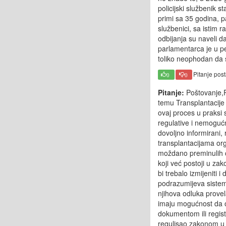
policijski službenik s
primi sa 35 godina, p
službenici, sa istim 
odbijanja su naveli d
parlamentarca je u pe
toliko neophodan da 
Pitanje pos
0
0
Pitanje:
Poštovanje,P
temu Transplantacije 
ovaj proces u praksi
regulative i nemogućn
dovoljno informirani
transplantacijama org
moždano preminulih č
koji već postoji u zak
bi trebalo izmijeniti
podrazumijeva sistem
njihova odluka provel
imaju mogućnost da odl
dokumentom ili regis
regulisao zakonom u FB