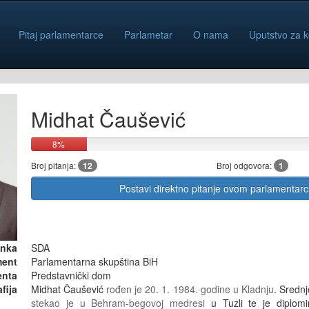
Pitaj parlamentarce
Parlametar
O nama
Uputstvo za k
Midhat Čaušević
8%
Broj pitanja:
12
Broj odgovora:
1
Postavi direktno pitanje ovom parlamentar
anka
SDA
ment
Parlamentarna skupština BiH
enta
Predstavnički dom
fija
Midhat Čaušević
rođen je 20. 1. 1984. godine u Kladnju
. Sredn
stekao je u Behram-begovoj medresi
u Tuzli te je diplomi