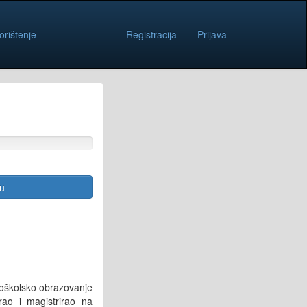
orištenje
Registracija
Prijava
cu
joškolsko obrazovanje
rao i magistrirao na