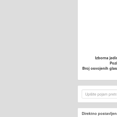
Izborna jedi
Pozi
Broj osvojenih gla
Direktno postavljen