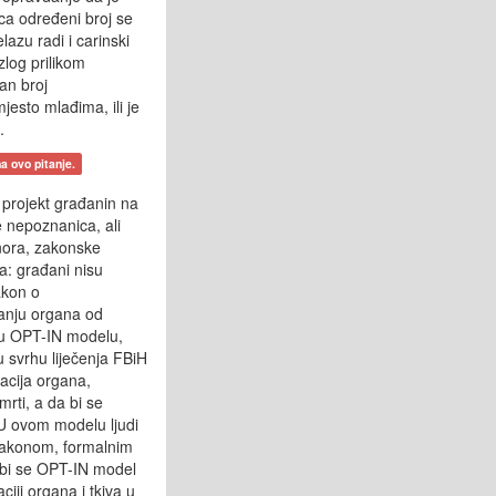
aca određeni broj se
azu radi i carinski
zlog prilikom
an broj
jesto mlađima, ili je
.
a ovo pitanje.
 projekt građanin na
e nepoznanica, ali
nora, zakonske
a: građani nisu
akon o
ranju organa od
 u OPT-IN modelu,
u svrhu liječenja FBiH
tacija organa,
rti, a da bi se
. U ovom modelu ljudi
n zakonom, formalnim
 bi se OPT-IN model
ciji organa i tkiva u