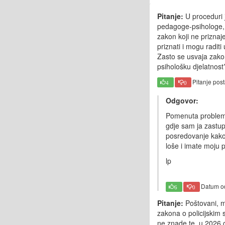
Pitanje:
U proceduri j
pedagoge-psihologe, ko
zakon koji ne priznaj
priznati i mogu raditi
Zasto se usvaja zakon
psihološku djelatnost
Pitanje pos
4
0
Odgovor:
Pomenuta problema
gdje sam ja zastu
posredovanje kako
loše i imate moju 
lp
Datum o
6
0
Pitanje:
Poštovani, m
zakona o policijskim
ne znade te, u 2026 g