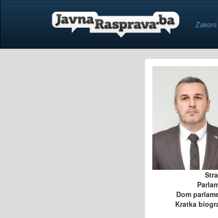
Zakoni
Str
Parla
Dom parlam
Kratka biogra