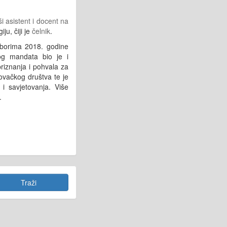
ši asistent i docent na
ju, čiji je
čelnik
.
zborima 2018. godine
g mandata bio je i
riznanja i pohvala za
ovačkog društva te je
i savjetovanja. Više
.