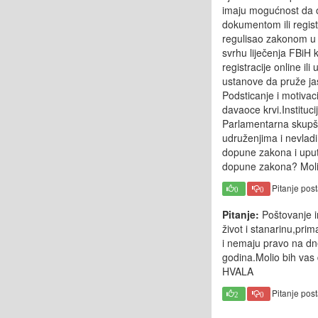
imaju mogućnost da odl
dokumentom ili regis
regulisao zakonom u FB
svrhu liječenja FBiH 
registracije online i
ustanove da pruže jas
Podsticanje i motivaci
davaoce krvi.Instituci
Parlamentarna skupšti
udruženjima i nevlad
dopune zakona i uputi
dopune zakona? Moli
Pitanje pos
0
0
Pitanje:
Poštovanje i
život i stanarinu,pri
i nemaju pravo na dne
godina.Molio bih vas
HVALA
Pitanje pos
2
0