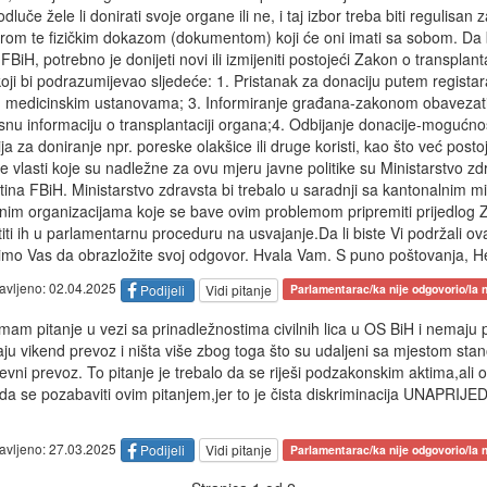
uče žele li donirati svoje organe ili ne, i taj izbor treba biti regulisa
trom te fizičkim dokazom (dokumentom) koji će oni imati sa sobom. Da
iH, potrebno je donijeti novi ili izmijeniti postojeći Zakon o transplanta
koji bi podrazumijevao sljedeće: 1. Pristanak za donaciju putem regista
li u medicinskim ustanovama; 3. Informiranje građana-zakonom obavezati 
nu informaciju o transplantaciji organa;4. Odbijanje donacije-mogućno
ja za doniranje npr. poreske olakšice ili druge koristi, kao što već posto
je vlasti koje su nadležne za ovu mjeru javne politike su Ministarstvo zd
na FBiH. Ministarstvo zdravsta bi trebalo u saradnji sa kantonalnim mi
inim organizacijama koje se bave ovim problemom pripremiti prijedlog
ti ih u parlamentarnu proceduru na usvajanje.Da li biste Vi podržali ov
mo Vas da obrazložite svoj odgovor. Hvala Vam. S puno poštovanja, H
tavljeno: 02.04.2025
Podijeli
Vidi pitanje
Parlamentarac/ka nije odgovorio/la n
mam pitanje u vezi sa prinadležnostima civilnih lica u OS BiH i nemaju 
maju vikend prevoz i ništa više zbog toga što su udaljeni sa mjestom st
vni prevoz. To pitanje je trebalo da se riješi podzakonskim aktima,ali o
 da se pozabaviti ovim pitanjem,jer to je čista diskriminacija UNAPR
tavljeno: 27.03.2025
Podijeli
Vidi pitanje
Parlamentarac/ka nije odgovorio/la n