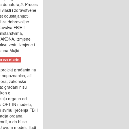
ra donatora;2. Proces
vlasti i zdravstvene
st odustajanja;5.
ji za dobrovoljne
ravstva FBiH i
nistarstvima,
 ZAKONA, izmjene
akvu vrstu izmjene i
enna Mujić
a ovo pitanje.
 projekt građanin na
e nepoznanica, ali
nora, zakonske
a: građani nisu
akon o
ranju organa od
 u OPT-IN modelu,
u svrhu liječenja FBiH
tacija organa,
rti, a da bi se
. U ovom modelu ljudi