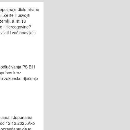
prepoznaje diolomirane
Želite li usvojiti
mlji, a isti su
sne i Hercegovine?
jati i već obavljaju
 odlučivanja PS BiH
prinos kroz
o zakonsko riješenje
mjenama i dopunama
a od 12.12.2025.Ako
, opravdanje da je