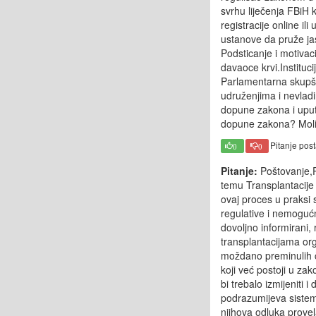
svrhu liječenja FBiH 
registracije online i
ustanove da pruže jas
Podsticanje i motivaci
davaoce krvi.Instituci
Parlamentarna skupšti
udruženjima i nevlad
dopune zakona i uputi
dopune zakona? Moli
Pitanje pos
0
0
Pitanje:
Poštovanje,P
temu Transplantacije 
ovaj proces u praksi
regulative i nemogućn
dovoljno informirani
transplantacijama org
moždano preminulih č
koji već postoji u zak
bi trebalo izmijeniti
podrazumijeva sistem
njihova odluka provel