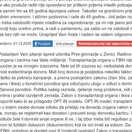
tar ako produže raditi nije opravdano jer prilikom prijema mladih policaj
a samim tim sa 65 godina ispunjava uslove. Također na graničnom prijel
radnim vremenom, i sličnim poslovima i rade do 65 godine,. Još jedan ra
a treba osloboditi mjesto mlađima za napredovanje, pa mi nije jasno jed
nziji koju uredno prima, a radi u parlamentu, pa zašto on ne oslobodi m
se bez njih ne može. Unaprijed Vam hvala i nadam se vašem odgovoru
tavljeno: 21.12.2025
Podijeli
Vidi pitanje
Parlamentarac/ka nije odgovorio/la n
ostavljam Vam pitanje ispred učenika Prve gimnazije u Zenici. Radimo
organa i zanima nas Vaše mišljenje. Transplantacija organa u FBiH nij
 suočen je sa mnogim izazovima. Neki od tih izazova su: nedostatak do
ost evidentiranja donora. Mali broj donora je posljedica nekoliko faktor
, rijetko se pokreću kampanje, a prema postojećem zakonu (član 30a, z
ana i tkiva) u konačnici porodica igra odlučujuću ulogu u odluci o doni
lanova porodice. Politika našeg razreda, rješenje ovog problema, vidi
onima i praksi razvijenih zemalja. Zakon o transplantaciji organa i tkiva 
 i dopuniti kako bi se prilagodio OPT-IN modelu. OPT-IN model, transplan
 u kojem osobe donose odluku da pristaju na donaciju organa nakon sm
a, moraju se registrirati kao donatori i preuzeti svoju donorsku karticu
uče žele li donirati svoje organe ili ne, i taj izbor treba biti regulisa
trom te fizičkim dokazom (dokumentom) koji će oni imati sa sobom. Da
iH, potrebno je donijeti novi ili izmijeniti postojeći Zakon o transplanta